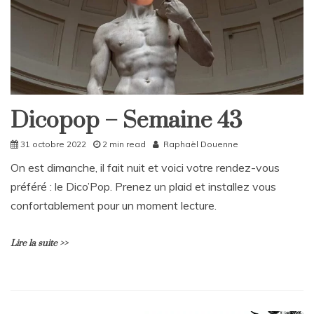
n
t
a
i
r
e
sur
Caroline
Dicopop – Semaine 43
Garcia
DicoPop
:
Home
31 octobre 2022
2 min read
Raphaël Douenne
le
Rattrapages
phœnix
On est dimanche, il fait nuit et voici votre rendez-vous
renait
préféré : le Dico’Pop. Prenez un plaid et installez vous
de
ses
confortablement pour un moment lecture.
cendres
Lire la suite >>
L
e