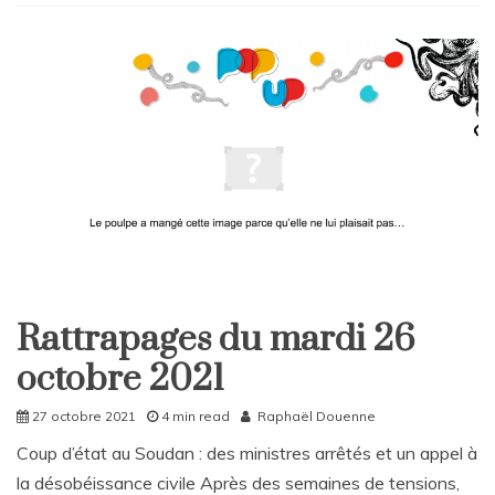
L
e
a
v
e
a
C
o
m
m
e
n
t
on
Équateur
Rattrapages du mardi 26
:
Rattrapages
la
octobre 2021
Rattrapages
guerre
des
27 octobre 2021
4 min read
Raphaël Douenne
gangs
se
Coup d’état au Soudan : des ministres arrêtés et un appel à
poursuit
la désobéissance civile Après des semaines de tensions,
en