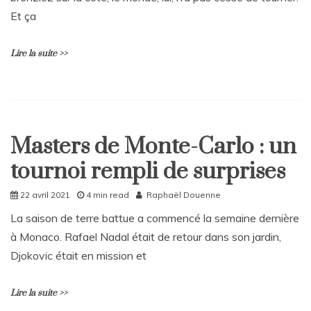
Et ça
Lire la suite >>
L
e
a
Masters de Monte-Carlo : un
v
Home
e
tournoi rempli de surprises
Sport
a
C
22 avril 2021
4 min read
Raphaël Douenne
o
m
La saison de terre battue a commencé la semaine dernière
m
à Monaco. Rafael Nadal était de retour dans son jardin,
e
n
Djokovic était en mission et
t
on
Lire la suite >>
Rattrapages
ensoleillés