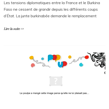
la
Les tensions diplomatiques entre la France et le Burkina
semaine
Faso ne cessent de grandir depuis les différents coups
du
d’État. La junte burkinabée demande le remplacement
poulpe
!
Lire la suite >>
U
n
c
o
m
m
e
n
t
a
i
r
e
sur