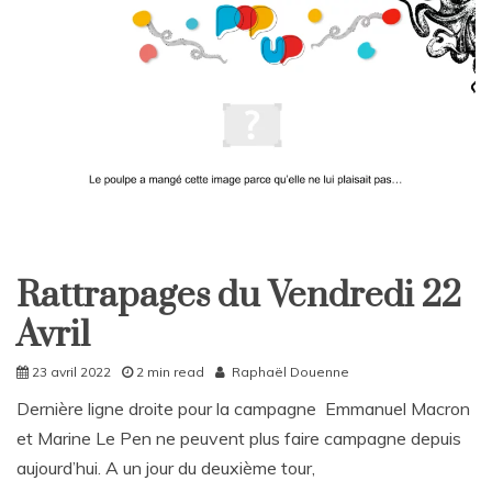
a
v
e
a
C
o
m
m
e
n
t
on
Dicopop
Rattrapages du Vendredi 22
–
Rattrapages
Semaine
Avril
Rattrapages
43
23 avril 2022
2 min read
Raphaël Douenne
Dernière ligne droite pour la campagne Emmanuel Macron
et Marine Le Pen ne peuvent plus faire campagne depuis
aujourd’hui. A un jour du deuxième tour,