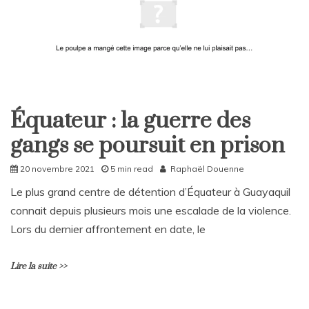
o
m
m
e
n
t
on
Rattrapages
Équateur : la guerre des
du
Home
Vendredi
gangs se poursuit en prison
International
3
Décembre
20 novembre 2021
5 min read
Raphaël Douenne
2021
Le plus grand centre de détention d’Équateur à Guayaquil
connait depuis plusieurs mois une escalade de la violence.
Lors du dernier affrontement en date, le
Lire la suite >>