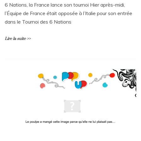
6 Nations, la France lance son tournoi Hier après-midi,
l’Équipe de France était opposée à l’Italie pour son entrée
dans le Tournoi des 6 Nations
Lire la suite >>
L
e
a
v
e
a
C
o
m
m
e
n
t