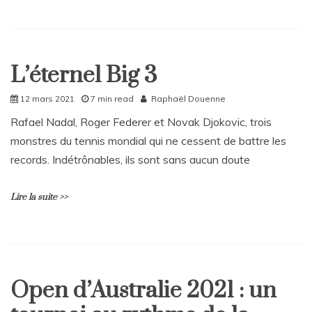
L
e
a
L’éternel Big 3
Carte
v
blanche
e
a
Home
12 mars 2021
7 min read
Raphaël Douenne
C
Sport
Rafael Nadal, Roger Federer et Novak Djokovic, trois
o
monstres du tennis mondial qui ne cessent de battre les
m
m
records. Indétrônables, ils sont sans aucun doute
e
n
t
Lire la suite >>
on
Masters
de
L
Monte-
e
Carlo
a
:
Open d’Australie 2021 : un
v
Home
un
e
tournoi
Sport