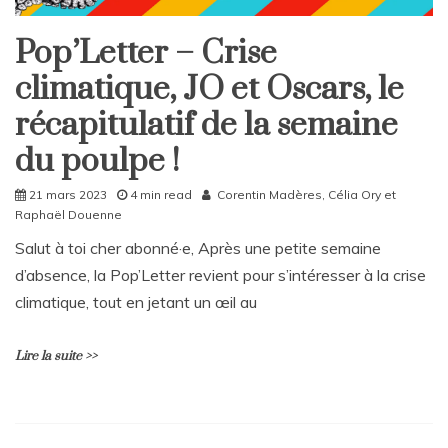
Pop’Letter – Crise
Newsletter
climatique, JO et Oscars, le
récapitulatif de la semaine
du poulpe !
21 mars 2023
4 min read
Corentin Madères
,
Célia Ory
et
Raphaël Douenne
Salut à toi cher abonné·e, Après une petite semaine
d’absence, la Pop’Letter revient pour s’intéresser à la crise
climatique, tout en jetant un œil au
Lire la suite >>
L
e