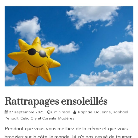
e
a
v
e
a
C
o
m
m
e
n
t
on
Ligue
des
nations,
Rattrapages ensoleillés
une
Rattrapages
victoire
Rattrapages
précieuse
27 septembre 2021
6 min read
Raphaël Douenne
,
Raphaël
Penault
,
Célia Ory
et
Corentin Madères
Pendant que vous vous mettiez de la crème et que vous
bronziez sur la côte, le monde, lui, n’a pas cessé de tourner.