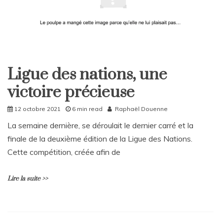
m
m
e
n
t
on
Rattrapages
Ligue des nations, une
du
Home
vendredi
victoire précieuse
Sport
22
octobre
12 octobre 2021
6 min read
Raphaël Douenne
2021
La semaine dernière, se déroulait le dernier carré et la
finale de la deuxième édition de la Ligue des Nations.
Cette compétition, créée afin de
Lire la suite >>
L