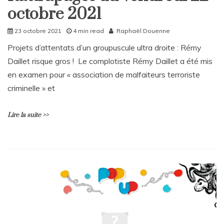
mardi
octobre 2021
Rattrapages
26
Rattrapages
octobre
23 octobre 2021
4 min read
Raphaël Douenne
2021
Projets d’attentats d’un groupuscule ultra droite : Rémy
Daillet risque gros ! Le complotiste Rémy Daillet a été mis
en examen pour « association de malfaiteurs terroriste
criminelle » et
Lire la suite >>
L
e
a
v
e
a
C
o