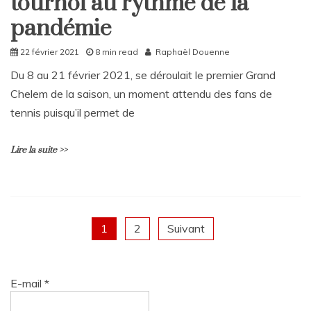
tournoi au rythme de la
a
rempli
C
pandémie
de
o
surprises
m
22 février 2021
8 min read
Raphaël Douenne
m
e
Du 8 au 21 février 2021, se déroulait le premier Grand
n
Chelem de la saison, un moment attendu des fans de
t
tennis puisqu’il permet de
on
L’éternel
Big
Lire la suite >>
3
L
e
a
Navigation
1
2
Suivant
v
e
des
a
C
E-mail
*
o
articles
m