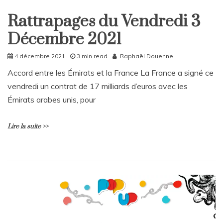
Clément
Rattrapages du Vendredi 3
Bergaud,
Rattrapages
success
Décembre 2021
Rattrapages
story
4 décembre 2021
3 min read
Raphaël Douenne
Accord entre les Émirats et la France La France a signé ce
vendredi un contrat de 17 milliards d’euros avec les
Émirats arabes unis, pour
Lire la suite >>
L
e
a
v
e
a
C