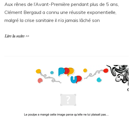
Aux rênes de l’Avant-Première pendant plus de 5 ans,
Clément Bergaud a connu une réussite exponentielle,
malgré la crise sanitaire il n’a jamais lâché son
Lire la suite >>
L
e
a
v
e
a
C
o
m
m
e
n
t
on