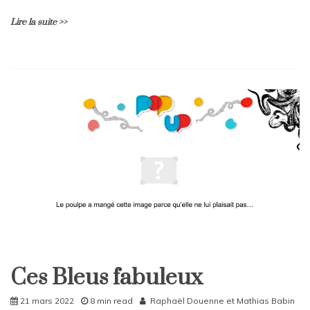
Lire la suite >>
L
e
a
v
e
a
C
o
m
m
e
n
t
on
Rattrapages
Ces Bleus fabuleux
du
Home
Vendredi
Sport
21 mars 2022
8 min read
Raphaël Douenne
et
Mathias Babin
22