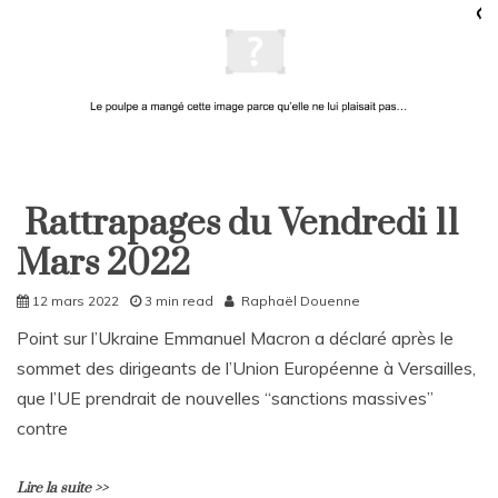
C
o
m
m
e
n
t
on
Rattrapages
Rattrapages du Vendredi 11
du
Rattrapages
samedi
Mars 2022
Rattrapages
12
mars
12 mars 2022
3 min read
Raphaël Douenne
Point sur l’Ukraine Emmanuel Macron a déclaré après le
sommet des dirigeants de l’Union Européenne à Versailles,
que l’UE prendrait de nouvelles “sanctions massives”
contre
Lire la suite >>