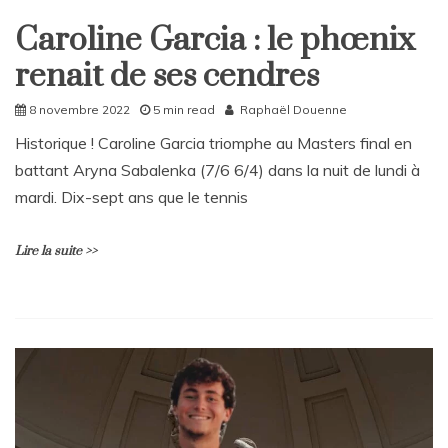
Burkina
Caroline Garcia : le phœnix
Faso
Home
:
renait de ses cendres
Sport
l’ambassadeur
est
8 novembre 2022
5 min read
Raphaël Douenne
invité
à
Historique ! Caroline Garcia triomphe au Masters final en
se
battant Aryna Sabalenka (7/6 6/4) dans la nuit de lundi à
retirer
mardi. Dix-sept ans que le tennis
de
ses
fonctions
Lire la suite >>
U
n
c
o
m
m
e