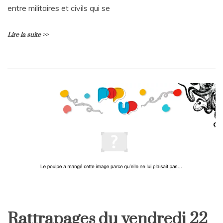
entre militaires et civils qui se
prison
Lire la suite >>
L
e
a
v
e
a
C
o
m
m
e
n
t
on
Rattrapages
Rattrapages du vendredi 22
du
Home