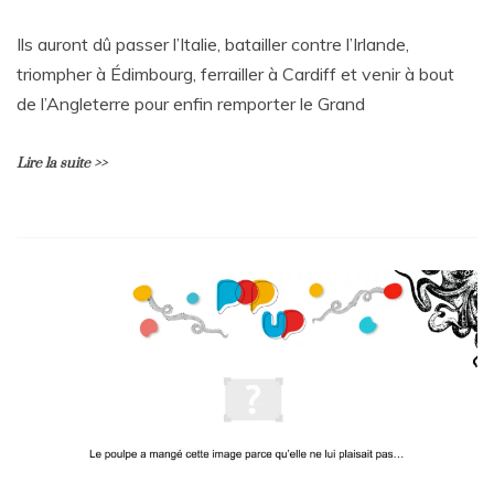
Avril
Ils auront dû passer l’Italie, batailler contre l’Irlande,
triompher à Édimbourg, ferrailler à Cardiff et venir à bout
de l’Angleterre pour enfin remporter le Grand
Lire la suite >>
U
n
c
o
m
m
e
n
t
a
i
r