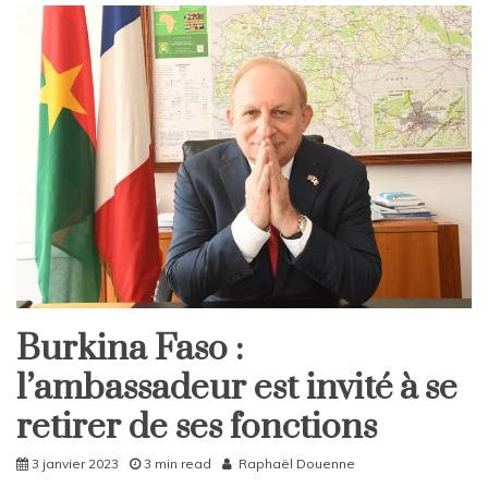
a
v
e
a
C
o
m
m
e
n
t
on
Pop’Letter
–
Crise
Burkina Faso :
climatique,
Home
JO
l’ambassadeur est invité à se
International
et
Oscars,
retirer de ses fonctions
le
récapitulatif
3 janvier 2023
3 min read
Raphaël Douenne
de