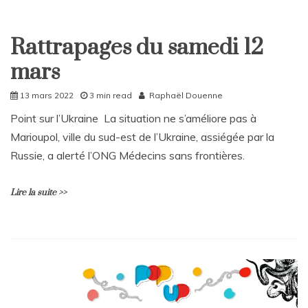
e
sur
Ces
Rattrapages du samedi 12
Bleus
Rattrapages
fabuleux
mars
Rattrapages
13 mars 2022
3 min read
Raphaël Douenne
Point sur l’Ukraine La situation ne s’améliore pas à
Marioupol, ville du sud-est de l’Ukraine, assiégée par la
Russie, a alerté l’ONG Médecins sans frontières.
Lire la suite >>
L
e
a
v
e
a