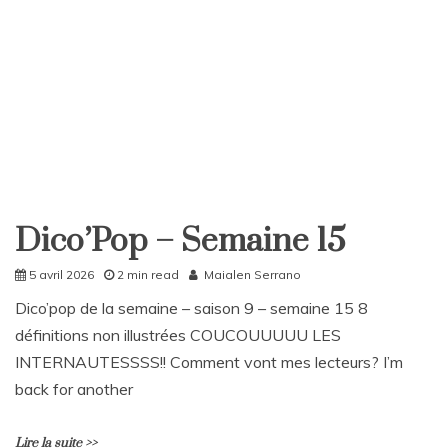
Dico’Pop – Semaine 15
DicoPop
Home
5 avril 2026
2 min read
Maialen Serrano
Dico’pop de la semaine – saison 9 – semaine 15 8
définitions non illustrées COUCOUUUUU LES
INTERNAUTESSSS!! Comment vont mes lecteurs? I’m
back for another
Lire la suite >>