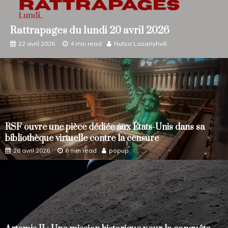
Rattrapages du lundi 20 avril 2026
Rattrapages
22 avril 2026
4 min read
Nutsa Lazarishvili
RSF ouvre une pièce dédiée aux États-Unis dans sa
Home
bibliothèque virtuelle contre la censure
International
28 avril 2026
6 min read
popup
Home