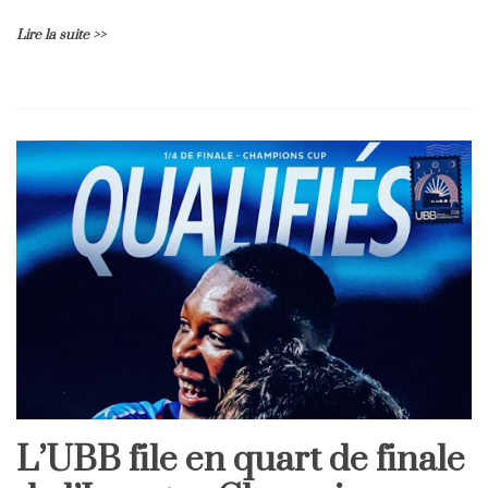
Lire la suite >>
L’UBB file en quart de finale
Home