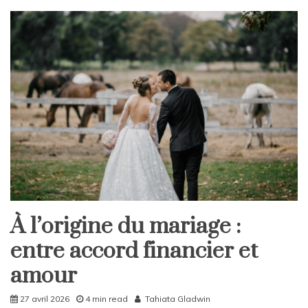
À l’origine du mariage :
Home
entre accord financier et
Société
amour
27 avril 2026
4 min read
Tahiata Gladwin