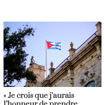
« Je crois que j’aurais
Home
l’honneur de prendre
International