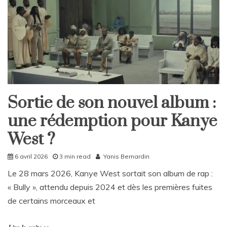
Sortie de son nouvel album :
Culture
une rédemption pour Kanye
Home
West ?
6 avril 2026
3 min read
Yanis Bernardin
Le 28 mars 2026, Kanye West sortait son album de rap :
« Bully », attendu depuis 2024 et dès les premières fuites
de certains morceaux et