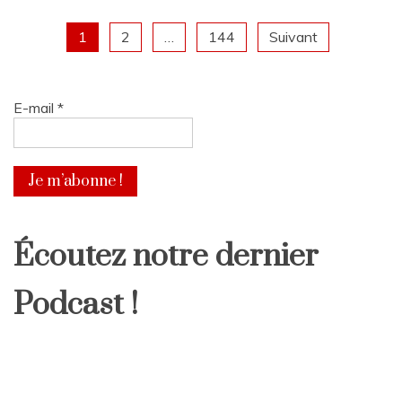
Navigation
1
2
…
144
Suivant
des
E-mail
*
articles
Écoutez notre dernier
Podcast !