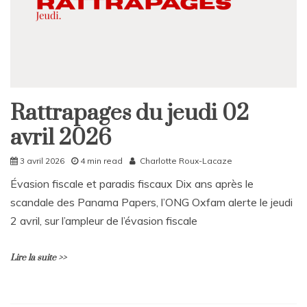
Rattrapages du jeudi 02
Rattrapages
avril 2026
Rattrapages
3 avril 2026
4 min read
Charlotte Roux-Lacaze
Évasion fiscale et paradis fiscaux Dix ans après le
scandale des Panama Papers, l’ONG Oxfam alerte le jeudi
2 avril, sur l’ampleur de l’évasion fiscale
Lire la suite >>