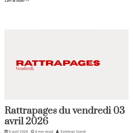
Lire la suite >>
Rattrapages du vendredi 03
Rattrapages
avril 2026
Rattrapages
5 avril 2026
4 min read
Esteban Garat