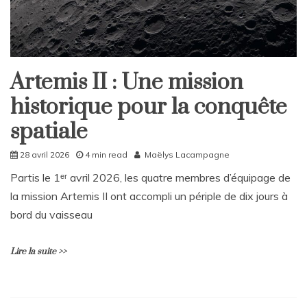
Artemis II : Une mission
Home
historique pour la conquête
International
Société
spatiale
28 avril 2026
4 min read
Maëlys Lacampagne
Partis le 1ᵉʳ avril 2026, les quatre membres d’équipage de
la mission Artemis II ont accompli un périple de dix jours à
bord du vaisseau
Lire la suite >>