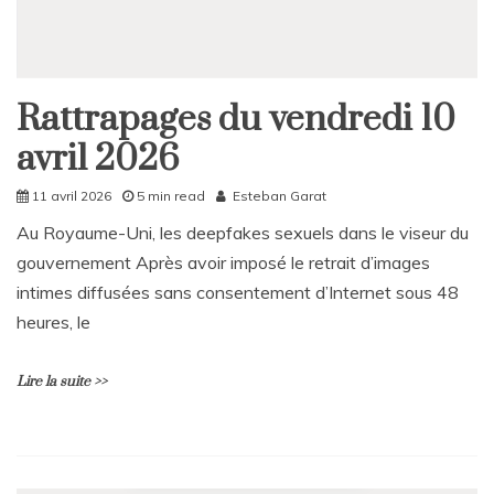
Rattrapages du vendredi 10
Rattrapages
avril 2026
Rattrapages
11 avril 2026
5 min read
Esteban Garat
Au Royaume-Uni, les deepfakes sexuels dans le viseur du
gouvernement Après avoir imposé le retrait d’images
intimes diffusées sans consentement d’Internet sous 48
heures, le
Lire la suite >>