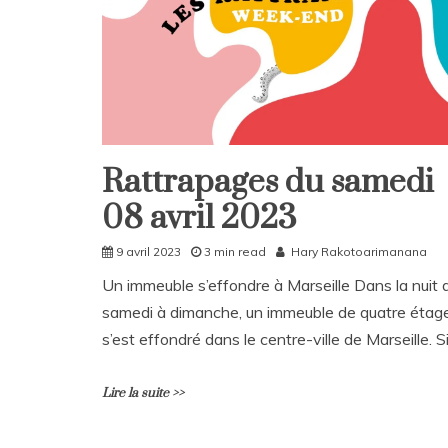
m
e
n
t
on
Rattrapages
du
lundi
10
Rattrapages du samedi
Rattrapages
avril
2023
08 avril 2023
Rattrapages
9 avril 2023
3 min read
Hary Rakotoarimanana
Un immeuble s’effondre à Marseille Dans la nuit 
samedi à dimanche, un immeuble de quatre étag
s’est effondré dans le centre-ville de Marseille. S
Lire la suite >>