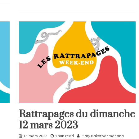
L
e
a
v
e
a
C
o
m
m
e
n
t
on
Rattrapages
du
Rattrapages du dimanche
vendredi
Rattrapages
07
12 mars 2023
Rattrapages
avril
2023
13 mars 2023
3 min read
Hary Rakotoarimanana