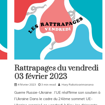
a
v
e
a
C
o
m
m
e
n
t
on
Rattrapages
du
Rattrapages du vendredi
vendredi
Rattrapages
10
03 février 2023
Rattrapages
mars
2023
4 février 2023
3 min read
Hary Rakotoarimanana
Guerre Russie-Ukraine : l’UE réaffirme son soutien à
l’Ukraine Dans le cadre du 24ème sommet UE-