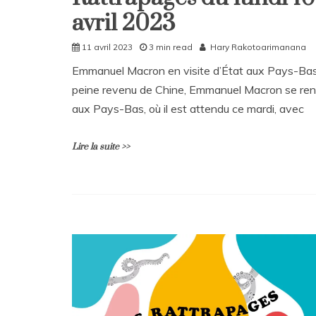
avril 2023
Rattrapages
11 avril 2023
3 min read
Hary Rakotoarimanana
Emmanuel Macron en visite d’État aux Pays-Ba
peine revenu de Chine, Emmanuel Macron se re
aux Pays-Bas, où il est attendu ce mardi, avec
Lire la suite >>
L
e
a
v
e
a
C
o
m