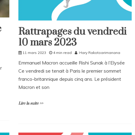
t
on
Rattrapages
du
e
Rattrapages du vendredi
dimanche
Rattrapages
12
10 mars 2023
Rattrapages
mars
2023
11 mars 2023
4 min read
Hary Rakotoarimanana
Emmanuel Macron accueille Rishi Sunak à l’Elysée
r
Ce vendredi se tenait à Paris le premier sommet
franco-britannique depuis cinq ans. Le président
Macron et son
Lire la suite >>
L
e