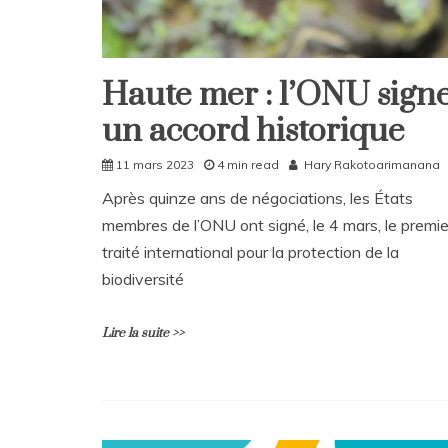
t
on
Rattrapages
du
Haute mer : l’ONU sign
Home
lundi
13
un accord historique
International
mars
2023
11 mars 2023
4 min read
Hary Rakotoarimanana
Après quinze ans de négociations, les États
membres de l’ONU ont signé, le 4 mars, le premie
traité international pour la protection de la
biodiversité
Lire la suite >>
L
e
a