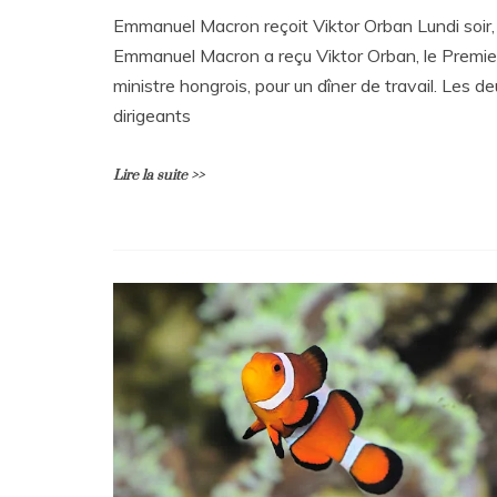
Emmanuel Macron reçoit Viktor Orban Lundi soir,
Emmanuel Macron a reçu Viktor Orban, le Premie
ministre hongrois, pour un dîner de travail. Les d
dirigeants
Lire la suite >>
L
e
a
v
e
a
C
o
m
m
e
n