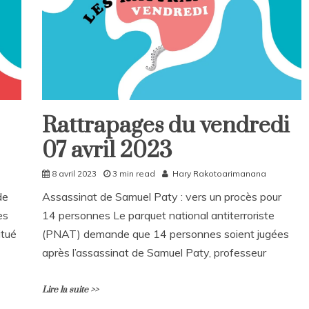
m
m
e
n
t
on
Rattrapages
du
Rattrapages du vendredi
dimanche
Rattrapages
09
07 avril 2023
Rattrapages
avril
2023
8 avril 2023
3 min read
Hary Rakotoarimanana
de
Assassinat de Samuel Paty : vers un procès pour
es
14 personnes Le parquet national antiterroriste
itué
(PNAT) demande que 14 personnes soient jugées
après l’assassinat de Samuel Paty, professeur
Lire la suite >>