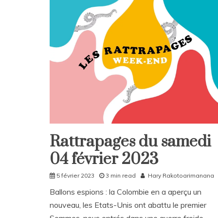
v
e
a
C
o
m
m
e
n
t
on
Haute
mer
:
Rattrapages du samedi
Rattrapages
l’ONU
signe
04 février 2023
Rattrapages
un
accord
5 février 2023
3 min read
Hary Rakotoarimanana
historique
Ballons espions : la Colombie en a aperçu un
nouveau, les Etats-Unis ont abattu le premier