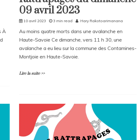
09 avril 2023
Rattrapages
10 avril 2023
3 min read
Hary Rakotoarimanana
s À
Au moins quatre morts dans une avalanche en
nd
Haute-Savoie Ce dimanche, vers 11 h 30, une
avalanche a eu lieu sur la commune des Contamines-
Montjoie en Haute-Savoie.
Lire la suite >>
L
e
a
v
e
a
C
o