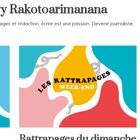
ary Rakotoarimanana
es et rédaction, écrire est une passion. Devenir journaliste,
Rattrapages du dimanche
Rattrapages