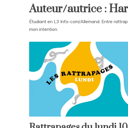
Auteur/autrice : H
Étudiant en L3 Info-com/Allemand. Entre rattrapag
mon intention.
Rattrapages du lundi 10
Rattrapages