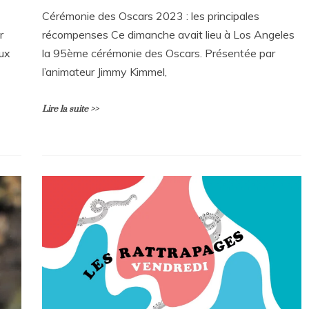
Cérémonie des Oscars 2023 : les principales
r
récompenses Ce dimanche avait lieu à Los Angeles
eux
la 95ème cérémonie des Oscars. Présentée par
l’animateur Jimmy Kimmel,
Lire la suite >>
L
e
a
v
e
a
C
o
m
m
e
n