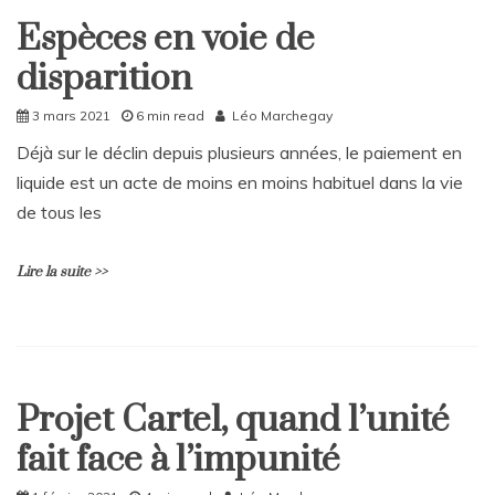
a
Espèces en voie de
v
Home
e
disparition
Société
a
C
3 mars 2021
6 min read
Léo Marchegay
o
m
Déjà sur le déclin depuis plusieurs années, le paiement en
m
liquide est un acte de moins en moins habituel dans la vie
e
n
de tous les
t
on
Lire la suite >>
Sénégal :
chronologie
d’une
semaine
L
de
e
violence
a
et
Projet Cartel, quand l’unité
v
Home
de
e
fait face à l’impunité
revendications
Société
a
C