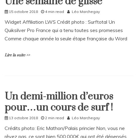
Une semaine de glisse
Home
e
Sport
a
15 octobre 2018
4 min read
Léo Marchegay
C
Widget Affiliation LWS Crédit photo : Surftotal Un
o
Quiksilver Pro France qui a tenu toutes ses promesses
m
m
Comme chaque année la seule étape française du Word
e
n
t
Lire la suite >>
on
Maya
Gabeira,
L
la
e
reine
a
du
Un demi-million d’euros
v
Home
Big
e
Wave
pour…un cours de surf !
Société
a
surfing
C
Sport
13 octobre 2018
2 min read
Léo Marchegay
o
m
Crédits photo: Eric Mathon/Palais princier Non, vous ne
m
rêvez pas, ce sont bien 500.000€ qui ont été dépensés
e