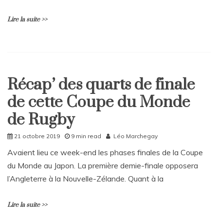
t
on
Lire la suite >>
Projet
Cartel,
quand
l’unité
L
fait
e
face
a
à
Récap’ des quarts de finale
v
Home
l’impunité
e
de cette Coupe du Monde
Sport
a
C
de Rugby
o
m
21 octobre 2019
9 min read
Léo Marchegay
m
e
Avaient lieu ce week-end les phases finales de la Coupe
n
du Monde au Japon. La première demie-finale opposera
t
l’Angleterre à la Nouvelle-Zélande. Quant à la
on
En
terre
Lire la suite >>
écossaise,
les