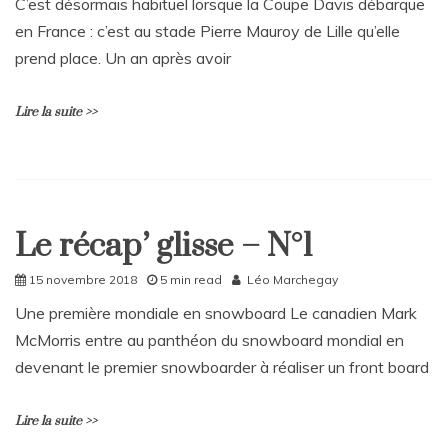
C’est désormais habituel lorsque la Coupe Davis débarque
o
en France : c’est au stade Pierre Mauroy de Lille qu’elle
m
m
prend place. Un an après avoir
e
n
t
Lire la suite >>
on
Fédération
française
L
de
e
la
a
lose
Le récap’ glisse – N°1
v
Home
(FFL)
e
Sport
a
15 novembre 2018
5 min read
Léo Marchegay
C
Une première mondiale en snowboard Le canadien Mark
o
McMorris entre au panthéon du snowboard mondial en
m
m
devenant le premier snowboarder à réaliser un front board
e
n
t
Lire la suite >>
on