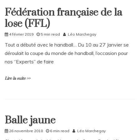
Coupe
a
Fédération française de la
du
v
Home
Monde
e
lose (FFL)
Sport
de
a
Rugby
C
4 février 2019
5 min read
Léo Marchegay
o
m
Tout a débuté avec le handball… Du 10 au 27 Janvier se
m
déroulait la coupe du monde de handball, l’occasion pour
e
n
nos ‘’Experts’’ de faire
t
on
Lire la suite >>
Des
mondiaux
d’athlétisme
peu
L
glorieux
e
pour
a
l’équipe
Balle jaune
v
Home
de
e
France
Sport
a
26 novembre 2018
6 min read
Léo Marchegay
C