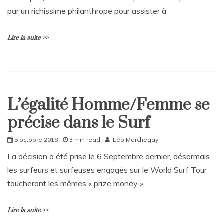
n
par un richissime philanthrope pour assister à
t
on
Lire la suite >>
Une
semaine
de
glisse
L
e
a
L’égalité Homme/Femme se
v
Home
e
précise dans le Surf
Société
a
C
Sport
5 octobre 2018
3 min read
Léo Marchegay
o
m
La décision a été prise le 6 Septembre dernier, désormais
m
les surfeurs et surfeuses engagés sur le World Surf Tour
e
n
toucheront les mêmes « prize money »
t
on
Lire la suite >>
Un
demi-