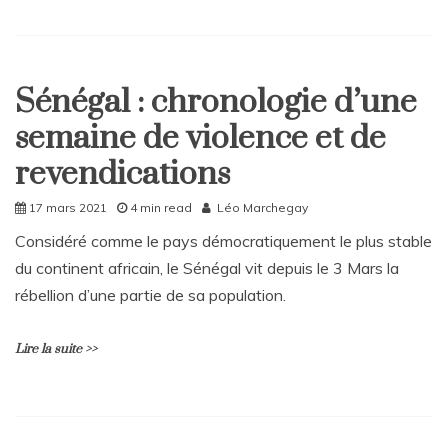
L
e
a
Sénégal : chronologie d’une
v
Home
e
semaine de violence et de
International
a
C
revendications
o
m
17 mars 2021
4 min read
Léo Marchegay
m
e
Considéré comme le pays démocratiquement le plus stable
n
du continent africain, le Sénégal vit depuis le 3 Mars la
t
rébellion d’une partie de sa population.
on
Blockhaus
sous
Lire la suite >>
les
bombes
L
e