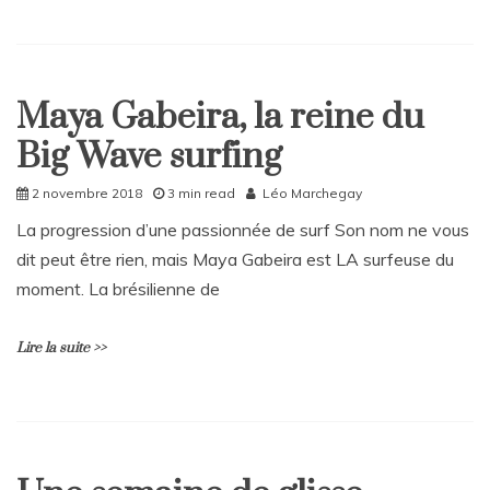
Balle
jaune
L
e
a
Maya Gabeira, la reine du
v
Home
e
Big Wave surfing
Sport
a
C
2 novembre 2018
3 min read
Léo Marchegay
o
m
La progression d’une passionnée de surf Son nom ne vous
m
dit peut être rien, mais Maya Gabeira est LA surfeuse du
e
n
moment. La brésilienne de
t
on
Lire la suite >>
Le
récap’
glisse
–
L
N°1
e
a
v