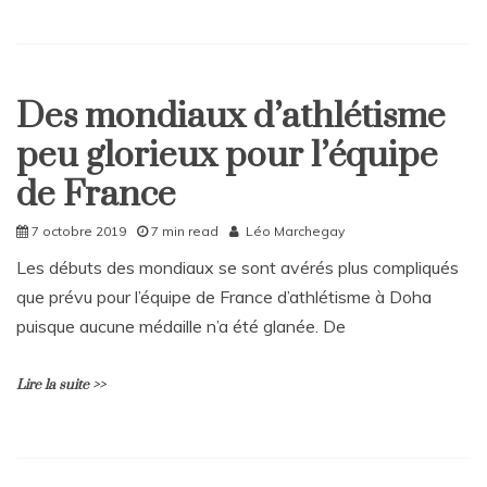
Bleus
n’y
L
arrivent
e
plus !
a
Des mondiaux d’athlétisme
v
Home
e
peu glorieux pour l’équipe
Sport
a
C
de France
o
m
7 octobre 2019
7 min read
Léo Marchegay
m
e
Les débuts des mondiaux se sont avérés plus compliqués
n
que prévu pour l’équipe de France d’athlétisme à Doha
t
puisque aucune médaille n’a été glanée. De
on
Récap’
des
Lire la suite >>
quarts
de
finale
de
L
cette
e