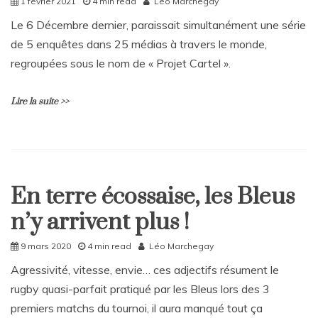
1 février 2021
4 min read
Léo Marchegay
o
m
Le 6 Décembre dernier, paraissait simultanément une série
m
de 5 enquêtes dans 25 médias à travers le monde,
e
n
regroupées sous le nom de « Projet Cartel ».
t
on
Lire la suite >>
Espèces
en
voie
de
L
disparition
e
a
En terre écossaise, les Bleus
v
Sport
e
n’y arrivent plus !
a
C
9 mars 2020
4 min read
Léo Marchegay
o
m
Agressivité, vitesse, envie… ces adjectifs résument le
m
rugby quasi-parfait pratiqué par les Bleus lors des 3
e
n
premiers matchs du tournoi, il aura manqué tout ça