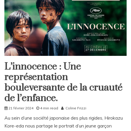
e
a
C
o
m
m
e
n
t
on
Projet
L’innocence : Une
Culture
de
loi
représentation
Home
sur
bouleversante de la cruauté
la
fin
de l’enfance.
de
vie :
des
21 février 2024
4 min read
Coline Frizzi
réactions
Au sein d’une société japonaise des plus rigides, Hirokazu
controversées
Kore-eda nous partage le portrait d’un jeune garçon