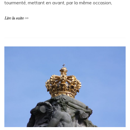
tourmenté, mettant en avant, par la même occasion,
Lire la suite >>
L
e
a
v
e
a
C
o
m
m
e
n
t
on
L’innocence :
Une