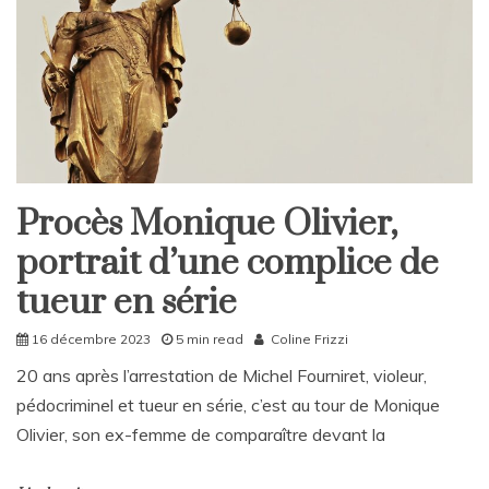
C
o
m
m
e
n
t
on
Danemark:
Couronnement
Procès Monique Olivier,
Home
de
portrait d’une complice de
Société
Frederik
X,
tueur en série
une
succession
16 décembre 2023
5 min read
Coline Frizzi
historique
20 ans après l’arrestation de Michel Fourniret, violeur,
pédocriminel et tueur en série, c’est au tour de Monique
Olivier, son ex-femme de comparaître devant la