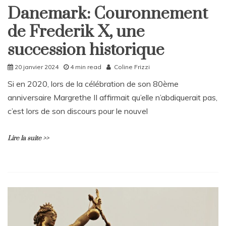
représentation
Danemark: Couronnement
bouleversante
Home
de
de Frederik X, une
International
la
cruauté
succession historique
de
l’enfance.
20 janvier 2024
4 min read
Coline Frizzi
Si en 2020, lors de la célébration de son 80ème
anniversaire Margrethe II affirmait qu’elle n’abdiquerait pas,
c’est lors de son discours pour le nouvel
Lire la suite >>
L
e
a
v
e
a