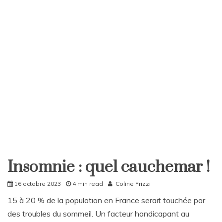
c
o
m
m
e
n
t
a
i
r
e
sur
JO
« écolos »,
ou
pas…
Insomnie : quel cauchemar !
Home
Société
16 octobre 2023
4 min read
Coline Frizzi
15 à 20 % de la population en France serait touchée par
des troubles du sommeil. Un facteur handicapant au