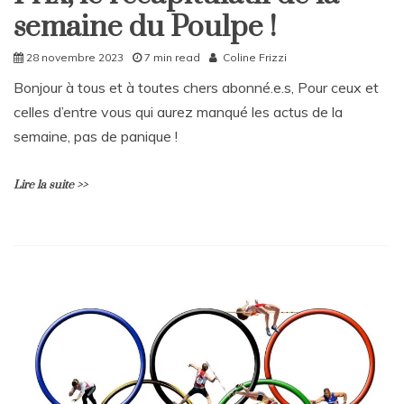
complice
semaine du Poulpe !
de
tueur
en
28 novembre 2023
7 min read
Coline Frizzi
série
Bonjour à tous et à toutes chers abonné.e.s, Pour ceux et
celles d’entre vous qui aurez manqué les actus de la
semaine, pas de panique !
Lire la suite >>
L
e
a
v
e
a
C
o
m