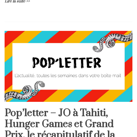
Lire la suite >>
L
e
a
v
e
a
C
o
m
m
e
n
t
on
Procès
Pop’letter – JO à Tahiti,
Newsletter
Monique
Olivier,
Hunger Games et Grand
portrait
d’une
Prix, le récapitulatif de la