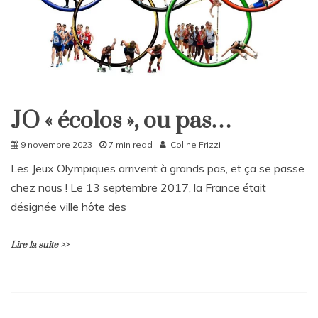
m
e
n
t
on
Pop’letter
–
JO
JO « écolos », ou pas…
à
Home
Tahiti,
Société
Hunger
9 novembre 2023
7 min read
Coline Frizzi
Games
Sport
Les Jeux Olympiques arrivent à grands pas, et ça se passe
et
chez nous ! Le 13 septembre 2017, la France était
Grand
Prix,
désignée ville hôte des
le
récapitulatif
de
Lire la suite >>
la
semaine
du
U
Poulpe
n
!