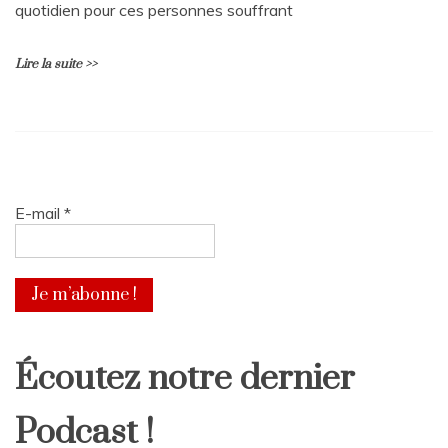
quotidien pour ces personnes souffrant
Lire la suite >>
U
n
c
o
m
E-mail
*
m
e
n
t
a
i
r
Écoutez notre dernier
e
sur
Insomnie :
Podcast !
quel