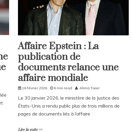
Affaire Epstein : La
Home
ne
publication de
International
ue
documents relance une
affaire mondiale
16 février 2026
6 min read
Alima Tixier
lée
Le 30 janvier 2026, le ministère de la Justice des
et
États-Unis a rendu public plus de trois millions de
pages de documents liés à l’affaire
Lire la suite >>