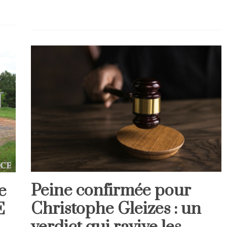
Peine confirmée pour
e
Home
Christophe Gleizes : un
E
International
Politique