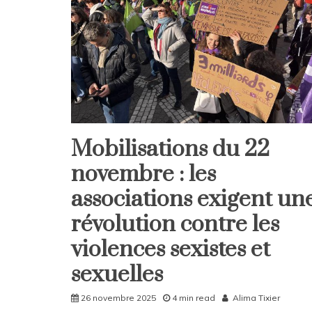
Mobilisations du 22
Home
novembre : les
Société
associations exigent un
révolution contre les
violences sexistes et
sexuelles
26 novembre 2025
4 min read
Alima Tixier