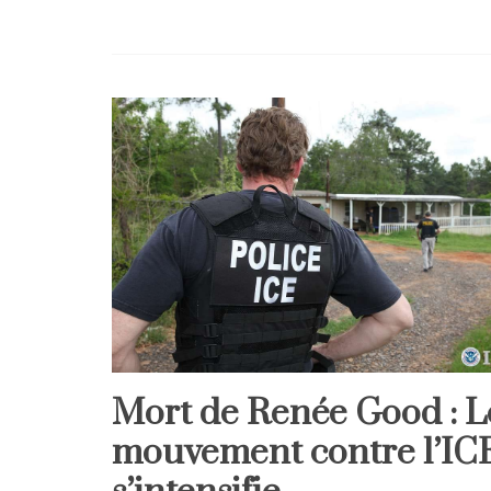
Mort de Renée Good : L
Home
mouvement contre l’IC
International
Politique