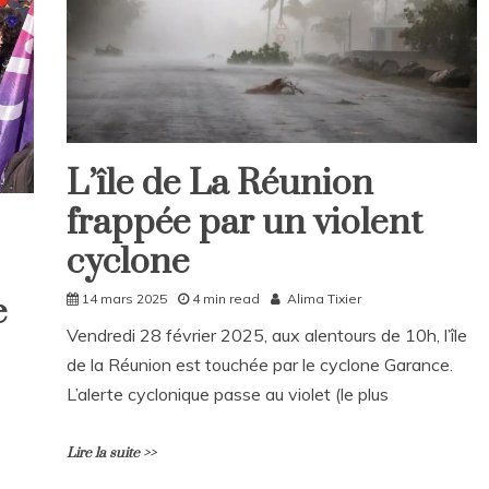
L’île de La Réunion
Home
frappée par un violent
Société
cyclone
e
14 mars 2025
4 min read
Alima Tixier
Vendredi 28 février 2025, aux alentours de 10h, l’île
de la Réunion est touchée par le cyclone Garance.
L’alerte cyclonique passe au violet (le plus
Lire la suite >>