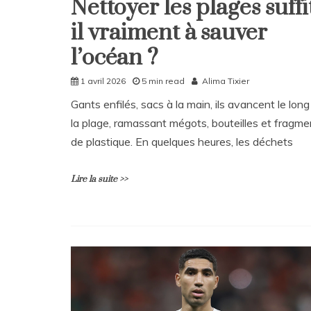
Nettoyer les plages suffi
Home
Non
il vraiment à sauver
classé
l’océan ?
1 avril 2026
5 min read
Alima Tixier
Gants enfilés, sacs à la main, ils avancent le long
la plage, ramassant mégots, bouteilles et fragme
de plastique. En quelques heures, les déchets
Lire la suite >>