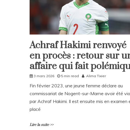
Achraf Hakimi renvoyé
Home
en procès : retour sur u
Société
Sport
affaire qui fait polémiq
3 mars 2026
5 min read
Alima Tixier
Fin février 2023, une jeune femme déclare au
commissariat de Nogent-sur-Marne avoir été vio
par Achraf Hakimi. Il est ensuite mis en examen 
placé
Lire la suite >>