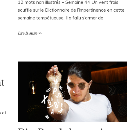
12 mots non illustrés – Semaine 44 Un vent frais
souffle sur le Dictionnaire de l’impertinence en cette
semaine tempétueuse. Il a fallu s’armer de
Lire la suite >>
L
e
a
v
e
t
a
C
o
m
m
e
 et
n
t
on