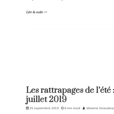
Lire la suite >>
L
e
a
v
e
a
C
o
m
m
e
n
Les rattrapages de l’été 
Home
t
on
juillet 2019
Service
National
25 septembre 2019
6 min read
Maxime Giraudea
Universel