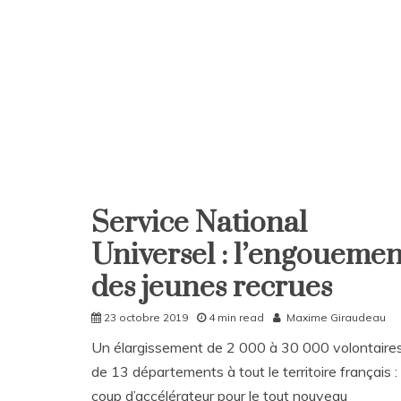
les
a
étudiants
v
de
e
Bordeaux
a
C
o
m
m
e
n
t
on
Service National
Home
DicoPop
de
Universel : l’engouemen
Société
la
des jeunes recrues
semaine
–
n°24
23 octobre 2019
4 min read
Maxime Giraudeau
Un élargissement de 2 000 à 30 000 volontaires
de 13 départements à tout le territoire français :
coup d’accélérateur pour le tout nouveau