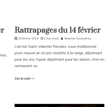
2019
L
e
a
v
e
er
Rattrapages du 14 février
Home
a
C
Rattrapages
15 février 2019
5 min read
Maxime Giraudeau
o
Rattrapages
Ciel ma Saint-Valentin Rendez-vous traditionnel
m
m
post-nouvel an et pré-raclette à la neige, déprimant
unes,
e
pour les uns, hyper déprimant pour les autres, cher en
n
t
restaurant ou
on
Rattrapages
Lire la suite >>
du
19
mars
2019
L
e
a