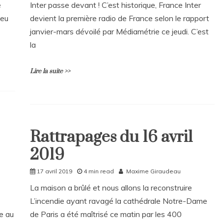
e
Inter passe devant ! C’est historique, France Inter
m
feu
devient la première radio de France selon le rapport
e
n
janvier-mars dévoilé par Médiamétrie ce jeudi. C’est
t
la
on
DicoPop
de
Lire la suite >>
la
semaine
–
L
n°20
e
a
Rattrapages du 16 avril
v
Rattrapages
e
2019
Rattrapages
a
C
17 avril 2019
4 min read
Maxime Giraudeau
o
m
La maison a brûlé et nous allons la reconstruire
m
L’incendie ayant ravagé la cathédrale Notre-Dame
e
n
e au
de Paris a été maîtrisé ce matin par les 400