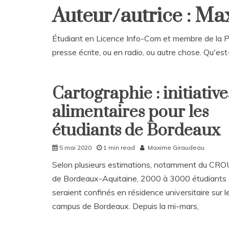
Auteur/autrice : M
Étudiant en Licence Info-Com et membre de la Pré
presse écrite, ou en radio, ou autre chose. Qu'
Cartographie : initiative
Non
classé
alimentaires pour les
Société
étudiants de Bordeaux
5 mai 2020
1 min read
Maxime Giraudeau
Selon plusieurs estimations, notamment du CR
de Bordeaux-Aquitaine, 2000 à 3000 étudiants
seraient confinés en résidence universitaire sur l
campus de Bordeaux. Depuis la mi-mars,