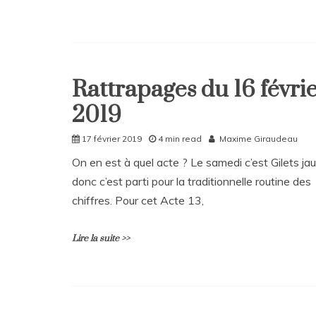
17
avril
2019
L
e
a
Rattrapages du 16 févri
v
Home
e
2019
Rattrapages
a
C
Rattrapages
17 février 2019
4 min read
Maxime Giraudeau
o
m
On en est à quel acte ? Le samedi c’est Gilets ja
m
donc c’est parti pour la traditionnelle routine des
e
n
chiffres. Pour cet Acte 13,
t
on
Lire la suite >>
Rattrapages
du
21
mars
L
2019
e
a