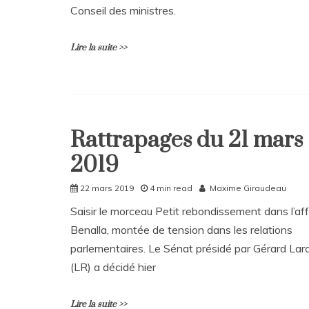
Conseil des ministres.
Les
rattrapages
de
Lire la suite >>
l’été
:
juillet
2019
L
e
a
Rattrapages du 21 mars
v
Home
e
2019
Rattrapages
a
C
Rattrapages
22 mars 2019
4 min read
Maxime Giraudeau
o
m
Saisir le morceau Petit rebondissement dans l’aff
m
Benalla, montée de tension dans les relations
e
n
parlementaires. Le Sénat présidé par Gérard Lar
t
(LR) a décidé hier
on
Rattrapages
du
Lire la suite >>