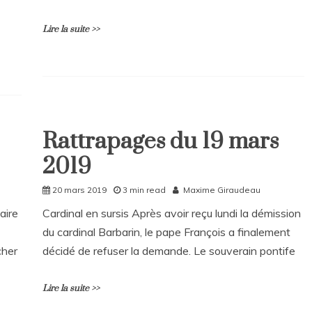
t
on
Lire la suite >>
Rattrapages
du
18
avril
L
2019
e
a
v
e
Rattrapages du 19 mars
Home
a
2019
C
Rattrapages
o
Rattrapages
m
20 mars 2019
3 min read
Maxime Giraudeau
m
aire
Cardinal en sursis Après avoir reçu lundi la démission
e
n
du cardinal Barbarin, le pape François a finalement
t
cher
décidé de refuser la demande. Le souverain pontife
on
Rattrapages
du
Lire la suite >>
16
avril