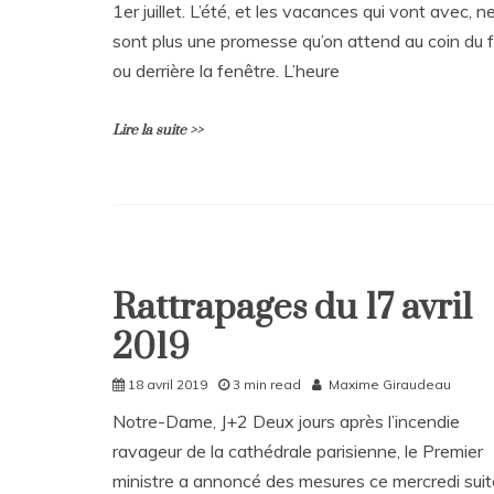
:
1er juillet. L’été, et les vacances qui vont avec, n
l’engouement
sont plus une promesse qu’on attend au coin du 
des
ou derrière la fenêtre. L’heure
jeunes
recrues
Lire la suite >>
L
e
a
v
e
Rattrapages du 17 avril
Home
a
2019
C
Rattrapages
o
Rattrapages
m
18 avril 2019
3 min read
Maxime Giraudeau
m
Notre-Dame, J+2 Deux jours après l’incendie
e
n
ravageur de la cathédrale parisienne, le Premier
t
ministre a annoncé des mesures ce mercredi suit
on