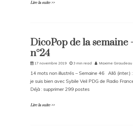
Lire la suite >>
L
e
a
DicoPop de la semaine 
v
DicoPop
e
n°24
Home
a
C
Rattrapages
17 novembre 2019
3 min read
Maxime Giraudeau
o
m
14 mots non illustrés – Semaine 46 Allô (inter.) :
m
je suis bien avec Sybile Veil PDG de Radio Franc
e
n
Déjà : supprimer 299 postes
t
on
Lire la suite >>
Cartographie
:
initiatives
alimentaires
L
pour
e