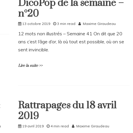
DicoPop de la semaine –
DicoPop
DicoPop
de
n°20
Home
la
Rattrapages
semaine
13 octobre 2019
3 min read
Maxime Giraudeau
–
12 mots non illustrés – Semaine 41 On dit que 20
n°23
ans c’est l’âge d’or, là où tout est possible, où on se
sent invincible.
Lire la suite >>
L
e
a
:
Rattrapages du 18 avril
v
Home
e
2019
Rattrapages
a
C
Rattrapages
u
19 avril 2019
4 min read
Maxime Giraudeau
o
m