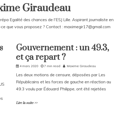
axime Giraudeau
pa Egalité des chances de l'ESJ Lille. Aspirant journaliste en
est-ce que vous proposez ? Contact : maximegir17@gmail.com
s
Gouvernement : un 49.3,
Non
classé
et ça repart ?
Politique
4 mars 2020
7 min read
Maxime Giraudeau
Les deux motions de censure, déposées par Les
Républicains et les forces de gauche en réaction au
OUS
49.3 voulu par Édouard Philippe, ont été rejetées
es
Lire la suite >>