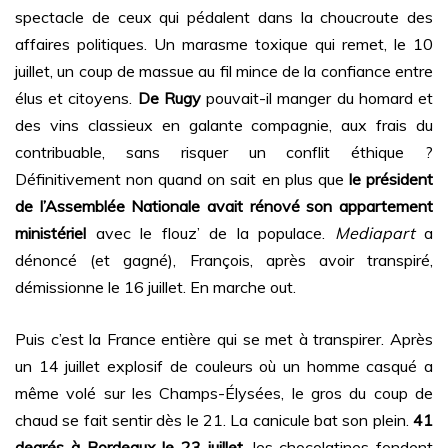
spectacle de ceux qui pédalent dans la choucroute des
affaires politiques. Un marasme toxique qui remet, le 10
juillet, un coup de massue au fil mince de la confiance entre
élus et citoyens.
De Rugy
pouvait-il manger du homard et
des vins classieux en galante compagnie, aux frais du
contribuable, sans risquer un conflit éthique ?
Définitivement non quand on sait en plus que
le président
de l’Assemblée Nationale avait rénové son appartement
ministériel
avec le flouz’ de la populace.
Mediapart
a
dénoncé (et gagné), François, après avoir transpiré,
démissionne le 16 juillet. En marche out.
Puis c’est la France entière qui se met à transpirer. Après
un 14 juillet explosif de couleurs où un homme casqué a
même volé sur les Champs-Élysées, le gros du coup de
chaud se fait sentir dès le 21. La canicule bat son plein.
41
degrés à Bordeaux le 23 juillet
, les chocolatines fondent