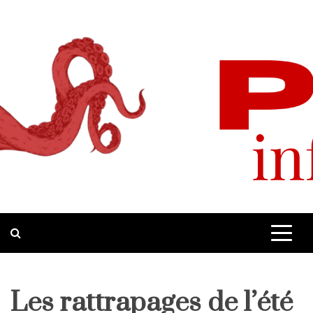
Skip
to
content
Pop-Up
Site d'informations quotidiennes
Les rattrapages de l’été
Home