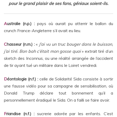
pour le grand plaisir de ses fans, géniaux soient-ils.
A
ustralie (n.p.) :
pays où aurait pu atterrir le ballon du
crunch France-Angleterre s’il avait eu lieu.
C
hasseur (n.m.) :
«
J’ai vu un truc bouger dans le buisson,
j’ai tiré. Bon bah c’était mon gosse quoi
» extrait tiré d’un
sketch des Inconnus, ou une réalité arrangée de l’accident
de tir ayant tué un militaire dans le Loiret vendredi.
D
éontologie (n.f.) :
celle de Solidarité Sida consiste à sortir
une fausse vidéo pour sa campagne de sensibilisation, où
Donald Trump déclare tout bonnement qu’il a
personnellement éradiqué le Sida. On a failli se faire avoir.
F
riandise (n.f.) :
sucrerie adorée par les enfants. C’est