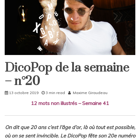
DicoPop de la semaine
DicoPop
Home
– n°20
Rattrapages
13 octobre 2019
3 min read
Maxime Giraudeau
12 mots non illustrés
– Semaine 41
On dit que 20 ans c’est l’âge d’or, là où tout est possible,
où on se sent invincible. Le DicoPop fête son 20e numéro