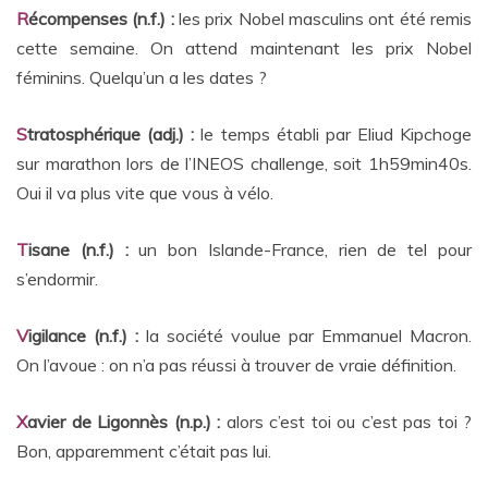
R
écompenses (n.f.) :
les prix Nobel masculins ont été remis
cette semaine. On attend maintenant les prix Nobel
féminins. Quelqu’un a les dates ?
S
tratosphérique (adj.) :
le temps établi par Eliud Kipchoge
sur marathon lors de l’INEOS challenge, soit 1h59min40s.
Oui il va plus vite que vous à vélo.
T
isane (n.f.) :
un bon Islande-France, rien de tel pour
s’endormir.
V
igilance (n.f.) :
la société voulue par Emmanuel Macron.
On l’avoue : on n’a pas réussi à trouver de vraie définition.
X
avier de Ligonnès (n.p.) :
alors c’est toi ou c’est pas toi ?
Bon, apparemment c’était pas lui.