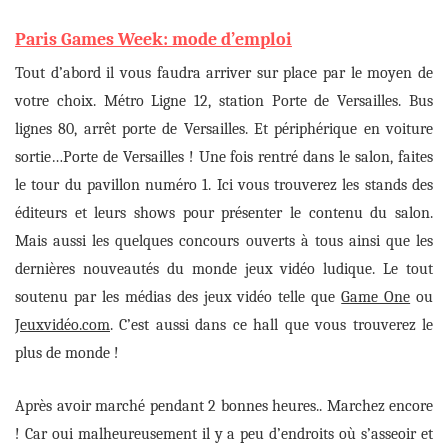
Paris Games Week: mode d’emploi
Tout d’abord il vous faudra arriver sur place par le moyen de
votre choix. Métro Ligne 12, station Porte de Versailles. Bus
lignes 80, arrêt porte de Versailles. Et périphérique en voiture
sortie…Porte de Versailles ! Une fois rentré dans le salon
,
faites
le tour du pavillon
numéro 1
.
I
ci vous trouverez les stands des
éditeurs
et
leurs shows pour présenter le contenu du salon.
Mais aussi
les quelques concours ouverts à tous ainsi que les
dernières
nouveautés du monde jeux vidéo
ludique
.
L
e
tout
soutenu par les médias des jeux vidéo
telle que
Game One
ou
Jeuxvidéo.com
. C’est aussi dans ce hall que vous trouverez le
plus de monde !
Après avoir march
é pendant 2 bonnes heures.. Marchez encore
!
Car oui
malheureusement
il y a peu d’endroits où s’asseoir et