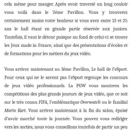
cela même pour manger. Après avoir traversé un long couloir
vous voilà dans le 2éme Pavillon. Vous y trouverez
certainement moins votre bonheur si vous avez entre 13 et 25
ans
le hall étant en grande partie réservée aux juniors.
Toutefois, il vaut le détour puisque au fond de celui-ci se trouve
les Jeux made in France,
a
insi que des présentations d’écoles et
de formations pour les métiers du jeux vidéo.
Vous arrivez maintenant au 3éme Pavillon,
Le hall de l’eSport
.
P
our
ce
ux
qui ne le sa
vent pas l’eSport regroupe les concours
de jeux vidéo
professionnels.
La PGW vous montrera les
compétitions des plus grands joueurs de jeux vidéo
,
que ce soit
sur le très connu
FIFA
, l’emblématique
Overwatch
ou le familial
Mario Kart
. Vous arrivez maintenant à la fin du salon
,
épuisé
d’avoir marché toute la
journée
.
V
ous
pouvez vous rediriger
vers les sorties, nous vous conseillons toutefois de partir un peu