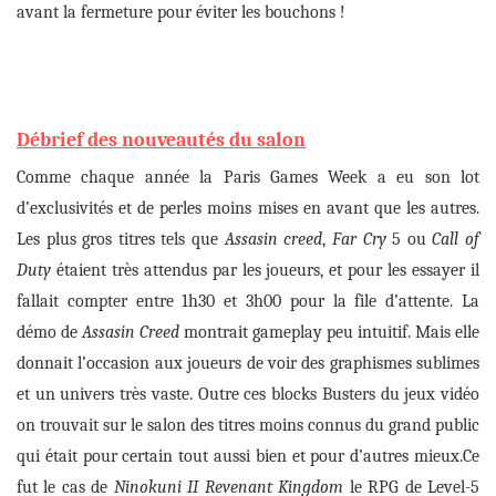
avant la fermeture pour éviter les bouchons !
Débrief des nouveautés du salon
Comme chaque année la Paris Games Week a eu son lot
d’exclusivités et de perles moins mises en a
vant que les autres.
Les plus gros titres tels que
Assa
sin
c
reed
,
Far Cry
5 ou
Call of
Duty
étaient très attendus par les joueurs, et pour les essayer il
fallait compter entre 1h30 et 3h00 pour la file d’attente.
La
démo d
e
A
ssasin
C
reed
montrait
gameplay peu intuitif.
Mais elle
donnait l’occasion
aux joueurs de voir des graphismes sublimes
et un univers très vaste.
O
utre ces blocks Busters du jeux vidéo
on trouvait sur le salon des titres moins connus du grand public
qui était pour certain tout aussi bien et pour d’autres mieux.
Ce
fut le cas de
Ninokuni II Revenant Kingdom
le RPG de Level-5