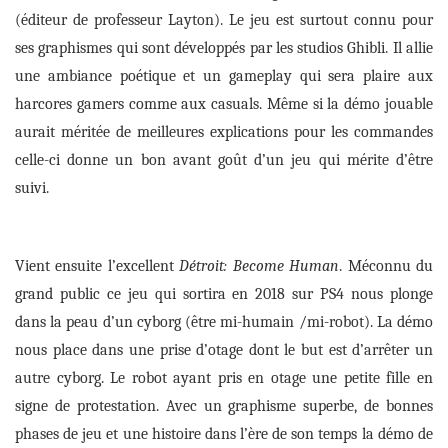
(éditeur de professeur Layton).
Le jeu est
surtout
connu pour
ses graphismes qui sont développés par les studios Ghibli.
Il
allie
une ambiance poétique et un gameplay qui sera plaire aux
harcores gamers comme aux casuals.
M
ême si la démo jouable
aurait méritée de meilleures explica
tions pour les commandes
celle-ci donne un bon avant goût d’
un
jeu
qui
mérite
d’être
suivi.
Vient ensuite l’excellent
Détroit: Become Human
. Méconnu du
grand
publi
c
ce jeu qui sortira en 2018 sur
PS4 nous plonge
dans la peau d’un cyborg (être mi-humain /mi-robot).
La démo
nous place dans une prise d’otage dont le but est d’arrêter un
autre cyborg.
Le robot ayant pris en otage une petite fille en
signe de protestation
.
Avec un graphisme superbe, de
bonne
s
phase
s
de jeu et une histoire dans l’ère de son temps la démo de