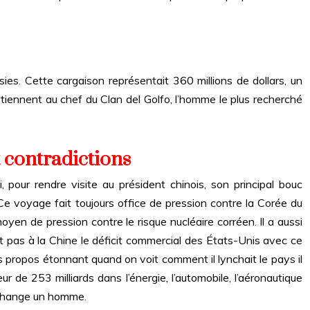
es. Cette cargaison représentait 360 millions de dollars, un
rtiennent au chef du Clan del Golfo, l’homme le plus recherché
 contradictions
pour rendre visite au président chinois, son principal bouc
e voyage fait toujours office de pression contre la Corée du
moyen de pression contre le risque nucléaire corréen. Il a aussi
it pas à la Chine le déficit commercial des États-Unis avec ce
 des propos étonnant quand on voit comment il lynchait le pays il
ur de 253 milliards dans l’énergie, l’automobile, l’aéronautique
a change un homme.