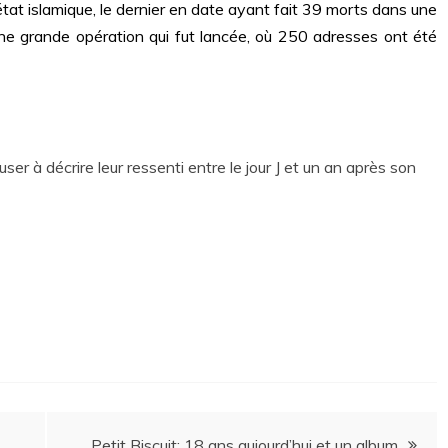
’état islamique, le dernier en date ayant fait 39 morts dans une
 une grande opération qui fut lancée, où 250 adresses ont été
r à décrire leur ressenti entre le jour J et un an après son
Petit Biscuit: 18 ans aujourd’hui et un album