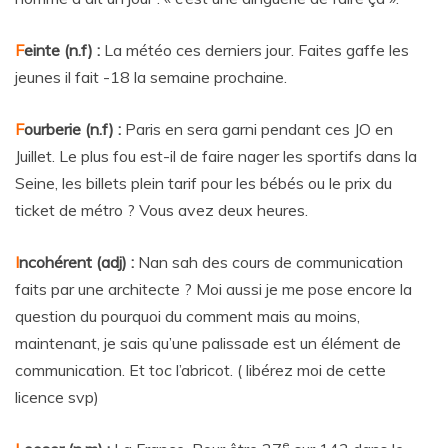
F
einte (n.f) :
La météo ces derniers jour. Faites gaffe les
jeunes il fait -18 la semaine prochaine.
F
ourberie (n.f) :
Paris en sera garni pendant ces JO en
Juillet. Le plus fou est-il de faire nager les sportifs dans la
Seine, les billets plein tarif pour les bébés ou le prix du
ticket de métro ? Vous avez deux heures.
I
ncohérent (adj) :
Nan sah des cours de communication
faits par une architecte ? Moi aussi je me pose encore la
question du pourquoi du comment mais au moins,
maintenant, je sais qu’une palissade est un élément de
communication. Et toc l’abricot. ( libérez moi de cette
licence svp)
e