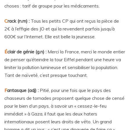
choses : tarif de groupe pour les médicaments.
C
rack (n.m) :
Tous les petits CP qui ont reçus la pièce de
2€ à l’effigie des JO et qui la revendent parfois jusqu’à
600€ sur l’Internet. Elle est belle la jeunesse.
É
clair de génie (g.n) :
Merci la France, merci le monde entier
de penser qu’éteindre la tour Eiffel pendant une heure va
limiter la pollution lumineuse et sensibiliser la population.
Tant de naïveté, c’est presque touchant.
F
antasque (adj) :
Pitié, pour une fois que le pays des
chasseurs de tornades proposent quelque chose de censé
pour le bien d’un pays, à savoir un « cessez-le-feu
immédiat » à Gaza, il faut que les deux haters
internationaux posent leurs droits de véto. Un grand
homme a dit un jour : « c’est une dinguerie de faire ça ».