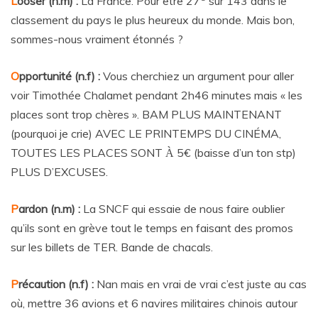
L
ooser (n.m) :
La France. Pour être 27
sur 143 dans le
classement du pays le plus heureux du monde. Mais bon,
sommes-nous vraiment étonnés ?
O
pportunité (n.f) :
Vous cherchiez un argument pour aller
voir Timothée Chalamet pendant 2h46 minutes mais « les
places sont trop chères ». BAM PLUS MAINTENANT
(pourquoi je crie) AVEC LE PRINTEMPS DU CINÉMA,
TOUTES LES PLACES SONT
5€ (baisse d’un ton stp)
À
PLUS D’EXCUSES.
P
ardon (n.m) :
La SNCF qui essaie de nous faire oublier
qu’ils sont en grève tout le temps en faisant des promos
sur les billets de TER. Bande de chacals.
P
récaution (n.f) :
Nan mais en vrai de vrai c’est juste au cas
où, mettre 36 avions et 6 navires militaires chinois autour