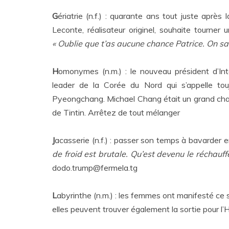
G
ériatrie (n.f.) : quarante ans tout juste après
Leconte, réalisateur originel, souhaite tourner
« Oublie que t’as aucune chance Patrice. On sa
H
omonymes (n.m.) : le nouveau président d’In
leader de la Corée du Nord qui s’appelle to
Pyeongchang. Michael Chang était un grand champ
de Tintin. Arrêtez de tout mélanger
J
acasserie (n.f.) : passer son temps à bavarder 
de froid est brutale. Qu’est devenu le réchauf
dodo.trump@fermela.tg
L
abyrinthe (n.m.) : les femmes ont manifesté ce s
elles peuvent trouver également la sortie pour l’