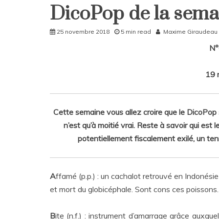
DicoPop de la sema
DicoPop
Home
25 novembre 2018
5 min read
Maxime Giraudeau
Rattrapages
N°
19 m
Cette semaine vous allez croire que le DicoPop s
n’est qu’à moitié vrai. Reste à savoir qui est 
potentiellement fiscalement exilé, un te
A
ffamé (p.p.) : un cachalot retrouvé en Indonésie
et mort du globicéphale. Sont cons ces poissons.
B
ite (n.f.) : instrument d’amarrage grâce auxque