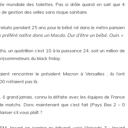
rnée mondiale des toilettes. Pas si drôle quand on sait que 4
 de gestion des selles sans risque sanitaire.
s gratuits pendant 25 ans pour le bébé né dans le métro parisien
is préféré naître dans un Macdo. Dur d’être un bébé. Ouin. »
ths, un quatrillion c’est 10 à la puissance 24, soit un million de
con)sommateurs du black friday.
ient rencontrer le président Macron à Versailles ; ils l’ont
0 n’étaient pas là.
is, ô grand jamais, connu la défaite avec les équipes de France
e de matchs. Donc maintenant que c’est fait (Pays Bas 2 – 0
riser s’il vous plaît ?
BFM, Jawad en jogging au tribunal, voici l’épisode 3 : Jawad