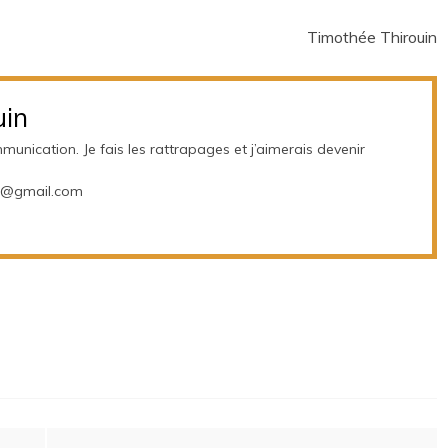
Timothée Thirouin
uin
unication. Je fais les rattrapages et j’aimerais devenir
24@gmail.com