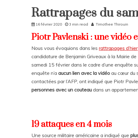
Rattrapages du same
Home
Rattrapages
16 février 2020
3 min read
Timothee Thirouin
Rattrapages
Piotr Pavlenski : une vidéo 
Nous vous évoquions dans les
rattrapages d’hier
candidature de Benjamin Griveaux à la Mairie de P
samedi 15 février dans le cadre d’une enquête s
enquête n’a
aucun lien avec la vidéo
au cœur du s
contactées par l’AFP, ont indiqué que Piotr Pavl
personnes avec un couteau
dans un appartement
19 attaques en 4 mois
Une source militaire américaine a indiqué que
plu