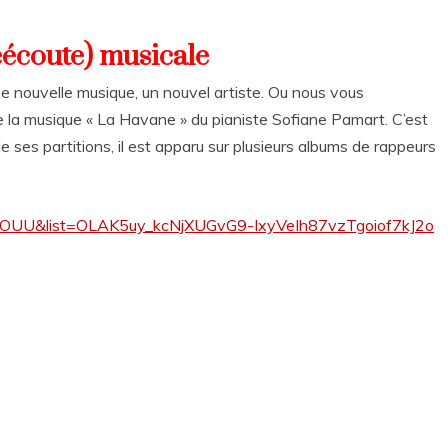
éécoute) musicale
e nouvelle musique, un nouvel artiste. Ou nous vous
de la musique « La Havane » du pianiste Sofiane Pamart. C’est
ses partitions, il est apparu sur plusieurs albums de rappeurs
vOUU&list=OLAK5uy_kcNjXUGvG9-IxyVeIh87vzTgoiof7kJ2o