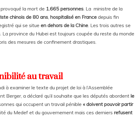
 a provoqué la mort de
1.665 personnes
. La ministre de la
riste chinois de 80 ans
,
hospitalisé en France
depuis fin
gistré qui se situe
en dehors de la Chine
. Les trois autres se
s
. La province du Hubei est toujours coupée du reste du monde
ont pris des mesures de confinement drastiques.
ibilité au travail
i à examiner le texte du projet de loi à l’Assemblée
ent Berger, a déclaré qu’il souhaite que les députés abordent
le
ersonnes qui occupent un travail pénible
« doivent pouvoir partir
abilité du Medef et du gouvernement mais ces derniers
refusent