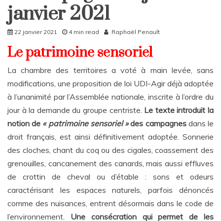
Rattrapages
janvier 2021
Rattrapages
22 janvier 2021
4 min read
Raphaël Penault
Le patrimoine sensoriel
La chambre des territoires a voté à main levée, sans
modifications, une proposition de loi UDI-Agir déjà adoptée
à l’unanimité par l’Assemblée nationale, inscrite à l’ordre du
jour à la demande du groupe centriste.
Le
texte
introduit
la
notion
de
«
patrimoine
sensoriel
»
des
campagnes
dans le
droit français, est ainsi définitivement adoptée. Sonnerie
des cloches, chant du coq ou des cigales, coassement des
grenouilles, cancanement des canards, mais aussi effluves
de crottin de cheval ou d’étable : sons et odeurs
caractérisant les espaces naturels, parfois dénoncés
comme des nuisances, entrent désormais dans le code de
l’environnement.
Une consécration qui permet de les