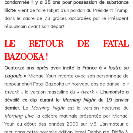
condamnée il y a 25 ans pour possession de substance
illicite
, vient de faire l’objet d’un pardon du Président Trump,
dans le cadre de 73 grâces accordées par le Président
républicain avant son départ.
LE RETOUR DE FATAL
BAZOOKA !
Quatorze ans après avoir incité la France à
« foutre sa
cagoule »
, Michaël Youn invente avec son personnage de
rappeur ahuri Fatal Bazooka un nouveau pas de danse, le
«
bwerk »
, la version masculine du
« twerk »
.
L’humoriste a
dévoilé ce clip durant le
Morning Night
du 19 janvier
dernier.
Le
Morning Night
est la version nocturne du
Morning Live
, la célèbre matinale présentée par Michaël
Youn au début des années 2000 sur M6. L’animateur a
reçu dans cette nouvelle édition Jamel Debbouze, Bigflo &