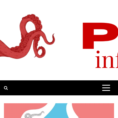
Skip
to
content
Pop-Up
Site d'informations quotidiennes