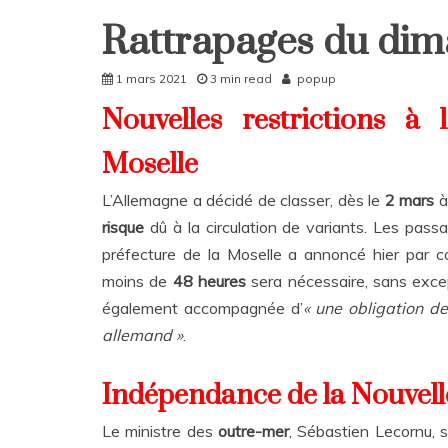
Rattrapages du dim
Home
Rattrapages
1 mars 2021
3 min read
popup
Rattrapages
Nouvelles restrictions à 
Moselle
L’Allemagne a décidé de classer, dès le
2 mars
à
risque
dû à la circulation de variants. Les pass
préfecture de la Moselle a annoncé hier par
moins de
48 heures
sera nécessaire, sans excep
également accompagnée d’
« une obligation de
allemand »
.
Indépendance de la Nouvell
Le ministre des
outre-mer
, Sébastien Lecornu, 