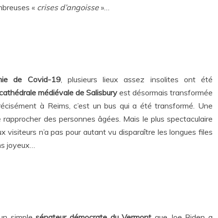
ombreuses «
crises d’angoisse
»…
émie de Covid-19
, plusieurs lieux assez insolites ont été
cathédrale médiévale de Salisbury
est désormais transformée
précisément à Reims, c’est un bus qui a été transformé. Une
 rapprocher des personnes âgées. Mais le plus spectaculaire
ux visiteurs n’a pas pour autant vu disparaître les longues files
ins joyeux…
un simple
sénateur démocrate du Vermont
que Joe Biden a