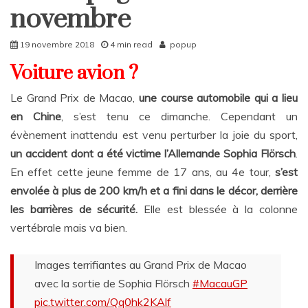
Rattrapages
novembre
Rattrapages
19 novembre 2018
4 min read
popup
Voiture avion ?
Le Grand Prix de Macao,
une course automobile qui a lieu
en Chine
, s’est tenu ce dimanche. Cependant un
évènement inattendu est venu perturber la joie du sport,
un accident dont a été victime l’Allemande Sophia Flörsch
.
En effet cette jeune femme de 17 ans, au 4e tour,
s’est
envolée à plus de 200 km/h et a fini dans le décor, derrière
les barrières de sécurité.
Elle est blessée à la colonne
vertébrale mais va bien.
Images terrifiantes au Grand Prix de Macao
avec la sortie de Sophia Flörsch
#MacauGP
pic.twitter.com/Qq0hk2KAlf