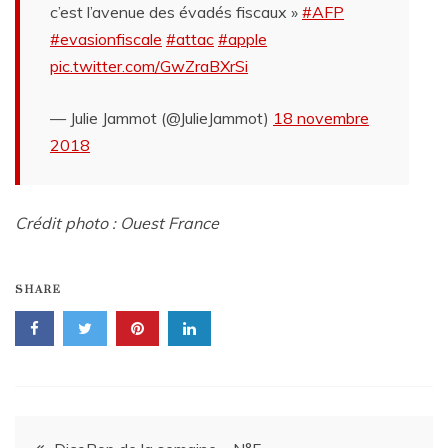
c’est l’avenue des évadés fiscaux »
#AFP
#evasionfiscale
#attac
#apple
pic.twitter.com/GwZraBXrSi
— Julie Jammot (@JulieJammot)
18 novembre
2018
Crédit photo : Ouest France
SHARE
Navigation