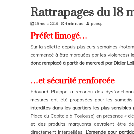
Rattrapages du 18 
Home
Rattrapages
19 mars 2019
4 min read
popup
Rattrapages
Préfet limogé…
Sur la sellette depuis plusieurs semaines (not
commencé à être marquées par les violences)
l
donc remplacé à partir de mercredi par Didier Lal
…et sécurité renforcée
Edouard Philippe a reconnu des dysfonctio
mesures ont été proposées pour les samedis
interdites dans les quartiers les plus sensibles
(
Place du Capitole à Toulouse) en présence « d’
et des produits marquants devraient être dé
directement interpellées.
L’amende pour particip