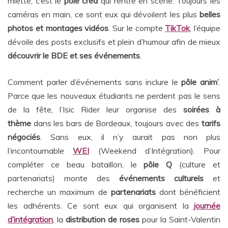
miette, c’est le
pôle créa
qui rentre en scène. Toujours les
caméras en main, ce sont eux qui dévoilent les plus
belles
photos et montages vidéos
. Sur le compte
TikTok
, l’équipe
dévoile des posts exclusifs et plein d’humour afin de mieux
découvrir le BDE et ses événements
.
Comment parler d’événements sans inclure le
pôle anim’
.
Parce que les nouveaux étudiants ne perdent pas le sens
de la fête, l’Isic Rider leur organise des
soirées à
thème
dans les bars de Bordeaux, toujours avec des
tarifs
négociés
. Sans eux, il n’y aurait pas non plus
l’incontournable
WEI
(Weekend d’Intégration). Pour
compléter ce beau bataillon, le
pôle Q
(culture et
partenariats) monte des
événements culturels
et
recherche un maximum de
partenariats
dont bénéficient
les adhérents. Ce sont eux qui organisent la
journée
d’intégration
, la
distribution de roses
pour la Saint-Valentin