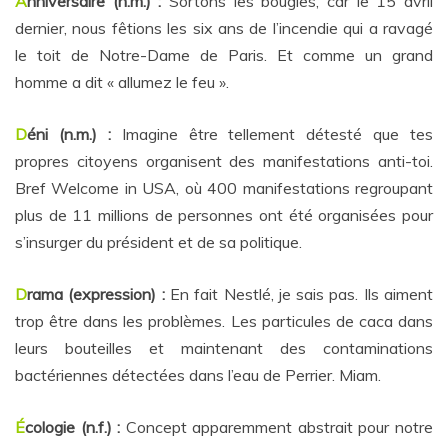
A
nniversaire (n.m.) :
Sortons les bougies, car le 15 avril
dernier, nous fêtions les six ans de l’incendie qui a ravagé
le toit de Notre-Dame de Paris. Et comme un grand
homme a dit « allumez le feu ».
D
éni (n.m.) :
Imagine être tellement détesté que tes
propres citoyens organisent des manifestations anti-toi.
Bref Welcome in USA, où 400 manifestations regroupant
plus de 11 millions de personnes ont été organisées pour
s’insurger du président et de sa politique.
D
rama (expression) :
En fait Nestlé, je sais pas. Ils aiment
trop être dans les problèmes. Les particules de caca dans
leurs bouteilles et maintenant des contaminations
bactériennes détectées dans l’eau de Perrier. Miam.
É
cologie (n.f.) :
Concept apparemment abstrait pour notre