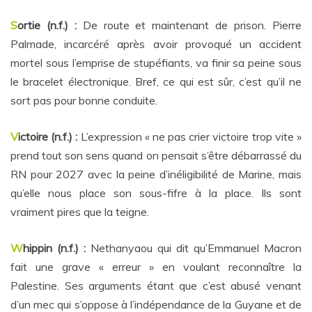
S
ortie (n.f.) :
De route et maintenant de prison. Pierre
Palmade, incarcéré après avoir provoqué un accident
mortel sous l’emprise de stupéfiants, va finir sa peine sous
le bracelet électronique. Bref, ce qui est sûr, c’est qu’il ne
sort pas pour bonne conduite.
V
ictoire (n.f.) :
L’expression « ne pas crier victoire trop vite »
prend tout son sens quand on pensait s’être débarrassé du
RN pour 2027 avec la peine d’inéligibilité de Marine, mais
qu’elle nous place son sous-fifre à la place. Ils sont
vraiment pires que la teigne.
W
hippin (n.f.) :
Nethanyaou qui dit qu’Emmanuel Macron
fait une grave « erreur » en voulant reconnaître la
Palestine. Ses arguments étant que c’est abusé venant
d’un mec qui s’oppose à l’indépendance de la Guyane et de