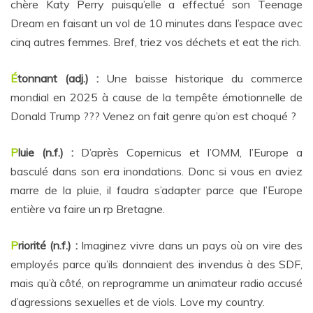
chère Katy Perry puisqu’elle a effectué son Teenage
Dream en faisant un vol de 10 minutes dans l’espace avec
cinq autres femmes. Bref, triez vos déchets et eat the rich.
É
tonnant (adj.) :
Une baisse historique du commerce
mondial en 2025 à cause de la tempête émotionnelle de
Donald Trump ??? Venez on fait genre qu’on est choqué ?
P
luie (n.f.) :
D’après Copernicus et l’OMM, l’Europe a
basculé dans son era inondations. Donc si vous en aviez
marre de la pluie, il faudra s’adapter parce que l’Europe
entière va faire un rp Bretagne.
P
riorité (n.f.) :
Imaginez vivre dans un pays où on vire des
employés parce qu’ils donnaient des invendus à des SDF,
mais qu’à côté, on reprogramme un animateur radio accusé
d’agressions sexuelles et de viols. Love my country.