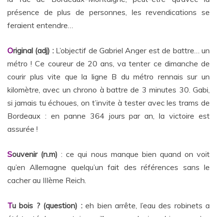
présence de plus de personnes, les revendications se
feraient entendre…
O
riginal (adj) :
L’objectif de Gabriel Anger est de battre… un
métro ! Ce coureur de 20 ans, va tenter ce dimanche de
courir plus vite que la ligne B du métro rennais sur un
kilomètre, avec un chrono à battre de 3 minutes 30. Gabi,
si jamais tu échoues, on t’invite à tester avec les trams de
Bordeaux : en panne 364 jours par an, la victoire est
assurée !
S
ouvenir (n.m)
: ce qui nous manque bien quand on voit
qu’en Allemagne quelqu’un fait des références sans le
cacher au IIIème Reich.
T
u bois ? (question) :
eh bien arrête, l’eau des robinets a