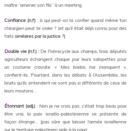
maître “amener son fils” à un meeting.
C
onfiance (n.f)
: à qui peut-on la confier quand même ton
chirurgien peut te violer ? (et qu’il était déjà connu pour des
faits
similaires par la justice ?)
D
ouble vie (n.f.) :
De l’hémicycle aux champs, trois députés
agriculteurs échangent chaque jour leurs salopettes pour
un costume cravate. « Mes brebis me manquent »,
confient-ils. Pourtant, dans les débats à l’Assemblée, les
bruits qu’ils entendent ne sont pas si différents de ceux de
leurs moutons…
É
tonnant (adj.)
: Non je ne crois pas, c’était trop beau pour
être vrai, la paix israélo-palestinienne se présente de
façon étrange… (pas sûre que laisser l’armée israélienne
sur le territoire palestinien aide à la paix)