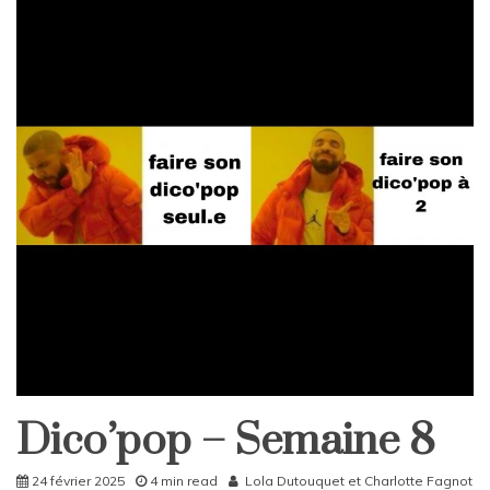
Dico’pop – Semaine 8
DicoPop
Home
24 février 2025
4 min read
Lola Dutouquet
et
Charlotte Fagnot