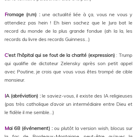
F
romage (n.m) :
une actualité liée à ça, vous ne vous y
attendiez pas hein ! Eh bien sachez que le Jura bat le
record du monde de la plus grande fondue (ah la la, les
records du livre des records Guinness…)
C
‘est l’hôpital qui se fout de la charité (expression)
: Trump
qui qualifie de dictateur Zelensky après son petit appel
avec Poutine, je crois que vous vous êtes trompé de cible
monsieur.
I
A (abréviation) :
le saviez-vous, il existe des IA religieuses
(pas très catholique d’avoir un intermédiaire entre Dieu et
le fidèle il me semble…)
M
ai 68 (événement) :
ou plutôt la version wish, blocus sur
la fac de Bordeaux-Montaigne, peut-être qu’avec la