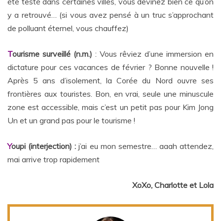
été testé dans certaines villes, vous devinez bien ce qu’on
y a retrouvé… (si vous avez pensé à un truc s’approchant
de polluant éternel, vous chauffez)
T
ourisme surveillé (n.m.)
: Vous rêviez d’une immersion en
dictature pour ces vacances de février ? Bonne nouvelle !
Après 5 ans d’isolement, la Corée du Nord ouvre ses
frontières aux touristes. Bon, en vrai, seule une minuscule
zone est accessible, mais c’est un petit pas pour Kim Jong
Un et un grand pas pour le tourisme !
Y
oupi (interjection) :
j’ai eu mon semestre… aaah attendez,
mai arrive trop rapidement
XoXo, Charlotte et Lola