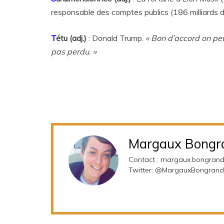
responsable des comptes publics (186 milliards d
T
étu (adj.)
: Donald Trump.
« Bon d’accord on pe
pas perdu. »
Margaux Bongr
Contact : margaux.bongran
Twitter: @MargauxBongrand