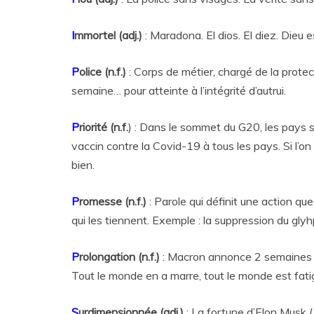
I
mmortel (adj.)
: Maradona. El dios. El diez. Dieu 
P
olice (n.f.)
: Corps de métier, chargé de la protect
semaine… pour atteinte à l’intégrité d’autrui.
P
riorité (n.f.
) : Dans le sommet du G20, les pays s
vaccin contre la Covid-19 à tous les pays. Si l’on 
bien.
P
romesse (n.f.)
: Parole qui définit une action que
qui les tiennent. Exemple : la suppression du gly
P
rolongation (n.f.)
: Macron annonce 2 semaines 
Tout le monde en a marre, tout le monde est fatigué
S
urdimensionnée (adj.)
: La fortune d’Elon Musk (1