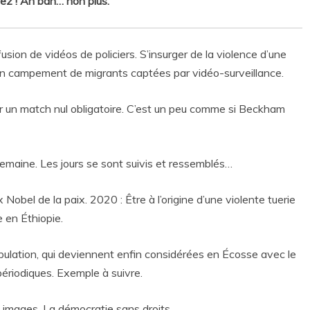
mez ! Ah bah… non plus.
ffusion de vidéos de policiers. S’insurger de la violence d’une
 d’un campement de migrants captées par vidéo-surveillance.
ur un match nul obligatoire. C’est un peu comme si Beckham
emaine. Les jours se sont suivis et ressemblés…
 Nobel de la paix. 2020 : Être à l’origine d’une violente tuerie
 en Éthiopie.
pulation, qui deviennent enfin considérées en Écosse avec le
ériodiques. Exemple à suivre.
s images. La démocratie sans droits.