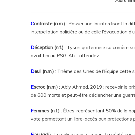
Alors fil
C
ontraste (n.m.)
: Passer une loi interdisant la di
interpellation policière ou de celle l’évacuation
D
éception (n.f.)
: Tyson qui termine sa carrière s
avait fini au PSG. Ah… attendez…
D
euil (n.m.)
: Thème des Unes de l’Équipe cette s
E
scroc (n.m.)
: Abiy Ahmed. 2019 : recevoir le prix
de 600 morts et peut-être déclencher une guerre
F
emmes (n.f.)
: Êtres, représentant 50% de la po
vote permettant un libre-accès aux protections p
F
lou (adj.)
: La police sans visages. La vérité san