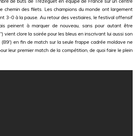
mbre de buts de Trézéguet en équipe de France sur un centre
s le chemin des filets. Les champions du monde ont largement
3-0 à la pause. Au retour des vestiaires, le festival offensif
çais peinent à marquer de nouveau, sans pour autant être
) vient clore la soirée pour les bleus en inscrivant lui aussi son
s
(89′) en fin de match sur la seule frappe cadrée moldave ne
our leur premier match de la compétition, de quoi faire le plein