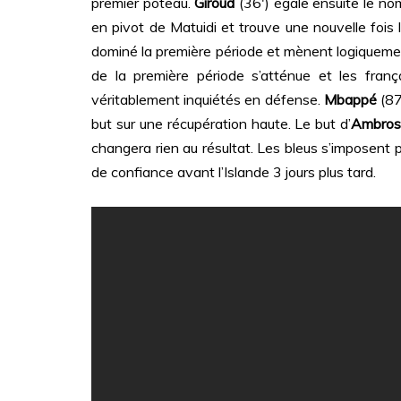
premier poteau.
Giroud
(36′) égale ensuite le no
en pivot de Matuidi et trouve une nouvelle foi
dominé la première période et mènent logiquement 
de la première période s’atténue et les fran
véritablement inquiétés en défense.
Mbappé
(87′
but sur une récupération haute. Le but d’
Ambro
changera rien au résultat. Les bleus s’imposent p
de confiance avant l’Islande 3 jours plus tard.