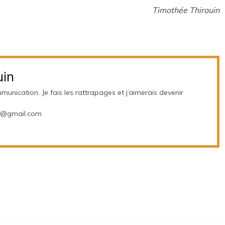
Timothée Thirouin
uin
unication. Je fais les rattrapages et j’aimerais devenir
24@gmail.com