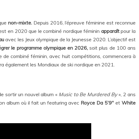
ique
non-mixte.
Depuis 2016, l’épreuve féminine est reconnue
est en 2020 que le combiné nordique féminin
apparaît
pour la
au
avec les Jeux olympique de la Jeunesse 2020. L’objectif est
égrer le programme olympique en 2026,
soit plus de 100 ans
 de combiné féminin, avec huit compétitions, commencera à
ura également les Mondiaux de ski nordique en 2021.
de sortir un nouvel album «
Music to Be Murdered By
», 2 ans
on album où il fait un featuring avec
Royce Da 5’9″
et
White