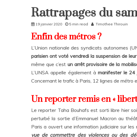
Rattrapages du sam
Home
Rattrapages
19 janvier 2020
5 min read
Timothee Thirouin
Rattrapages
Enfin des métros ?
L’Union nationale des syndicats autonomes (
parisien ont voté vendredi la suspension de leur
même que c’est
un arrêt provisoire de la mobilis
L’UNSA appelle également à
manifester le 24 
Concernant le trafic à Paris, 12 lignes de métro
Un reporter remis en « libert
Le reporter Taha Bouhafs est sorti libre hier so
perturbé la sortie d’Emmanuel Macron au théâtre
Paris a ouvert une information judiciaire sur les
vue de commettre des violences ou des dé