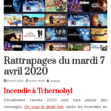
Rattrapages du mardi 7
Home
Rattrapages
avril 2020
Rattrapages
8 avril 2020
4 min read
popup
Incendie à Tchernobyl
Décidément, l’année 2020 veut faire passer des
messages.
On vous le disait hier
, après les incendies en