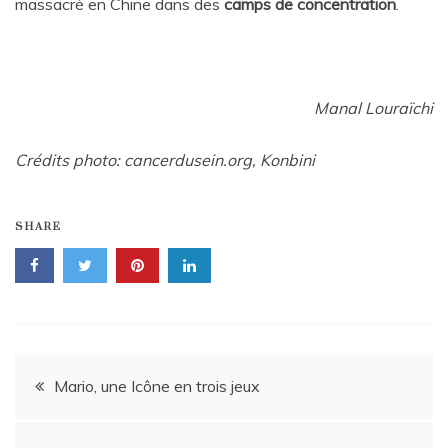
massacré en Chine dans des
camps de concentration
.
Manal Louraïchi
Crédits photo: cancerdusein.org, Konbini
SHARE
Navigation
Mario, une Icône en trois jeux
de