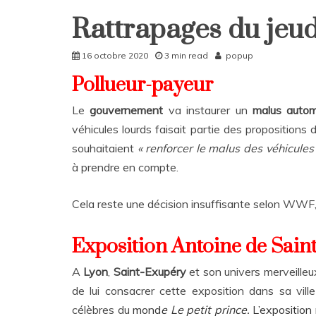
Rattrapages du jeud
Home
Rattrapages
16 octobre 2020
3 min read
popup
Rattrapages
Pollueur-payeur
Le
gouvernement
va instaurer un
malus autom
véhicules lourds faisait partie des propositions
souhaitaient
« renforcer le malus des véhicules
à prendre en compte.
Cela reste une décision insuffisante selon WWF, 
Exposition Antoine de Sain
A
Lyon
,
Saint-Exupéry
et son univers merveille
de lui consacrer cette exposition dans sa vill
célèbres du
mo
nd
e Le petit prince.
L’exposition