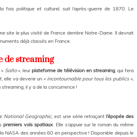
 fois politique et culturel, suit l’après-guerre de 1870. Le
me site le plus visité de France derrière Notre-Dame
.
Il devrait
 monuments déjà classés en France.
me de streaming
t «
Salto
», leur
plateforme de télévision en streaming
, qui fera
t, elle va devenir un
« incontournable pour tous les publics »,
 streaming, il y a de la concurrence !
ar
National Geographic,
est une série retraçant
l’épopée des
es
premiers vols spatiaux
. Elle s’appuie sur le roman du même
la NASA des années 60 en perspective ! Disponible depuis le