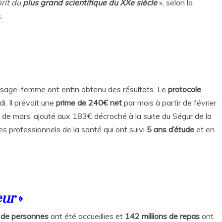
rit du
plus grand scientifique du XXe siècle
», selon la
.
e sage-femme ont enfin obtenu des résultats. Le
protocole
. Il prévoit une
prime de 240€ net
par mois à partir de février
 de mars, ajouté aux 183€ décroché à la suite du Ségur de la
es professionnels de la santé qui ont suivi
5 ans d’étude
et en
eur
»
s de personnes
ont été accueillies et
142 millions de repas
ont