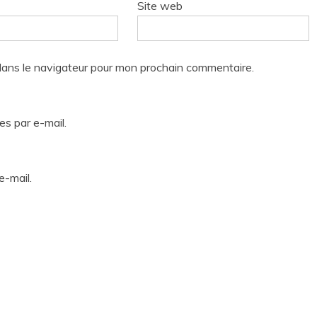
Site web
dans le navigateur pour mon prochain commentaire.
s par e-mail.
e-mail.
Tous droits réservés Pop-Up, Informations et Reportages