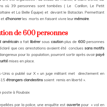
iens où 39 personnes sont tombées ( Le Carillon, Le Petit
taire et La Belle Équipe) et devant le Bataclan. Permettant
r
et
d’honorer
les morts en faisant vivre leur
mémoire
.
aution de 600 personnes
al américain
a fait
libérer
sous
caution
plus de
600
personnes
 a déclaré que ces arrestations avaient été conclues
sans motifs
dangereux pour la population, pourront sortir après avoir
payé
urité
mises en place.
-Unis a publié sur X « un juge militant met directement en
 615
étrangers clandestins
soient remis en liberté ».
de poste à Roubaix
erpellées par la police, une enquête est
ouverte
pour « vol en