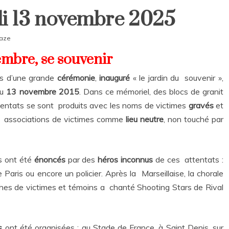
di 13 novembre 2025
caze
mbre, se souvenir
urs d’une grande
cérémonie
,
inauguré
« le jardin du souvenir »,
du
13 novembre 2015
. Dans ce mémoriel, des blocs de granit
tentats se sont produits avec les noms de victimes
gravés
et
les associations de victimes comme
lieu neutre
, non touché par
s ont été
énoncés
par des
héros inconnus
de ces attentats :
Paris ou encore un policier. Après la Marseillaise, la chorale
hes de victimes et témoins a chanté Shooting Stars de Rival
ns
ont été organisées : au Stade de France, à Saint Denis, sur