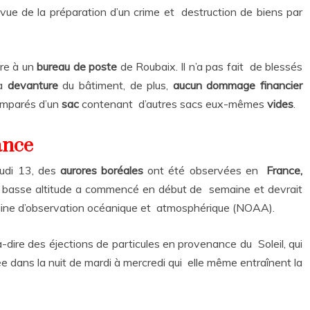
vue de la préparation d’un crime et destruction de biens par
re à un
bureau de poste
de Roubaix. Il n’a pas fait de blessés
la
devanture
du bâtiment, de plus,
aucun dommage financier
 emparés d’un
sac
contenant d’autres sacs eux-mêmes
vides
.
rance
eudi 13, des
aurores boréales
ont été observées en
France,
 basse altitude a commencé en début de semaine et devrait
icaine d’observation océanique et atmosphérique (NOAA).
-à-dire des éjections de particules en provenance du Soleil, qui
e dans la nuit de mardi à mercredi qui elle même entraînent la