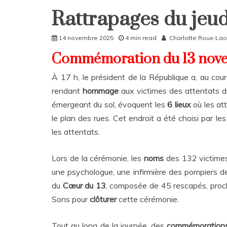
Rattrapages du jeu
Rattrapages
Rattrapages
14 novembre 2025
4 min read
Charlotte Roux-La
Commémoration du 13 nove
À 17 h, le président de la République a, au co
rendant
hommage
aux victimes des attentats 
émergeant du sol, évoquent les
6 lieux
où les at
le plan des rues. Cet endroit a été choisi par 
les attentats.
Lors de la cérémonie, les
noms
des 132 victime
une psychologue, une infirmière des pompiers de 
du
Cœur du 13
, composée de 45 rescapés, proc
Sons pour
clôturer
cette cérémonie.
Tout au long de la journée, des
commémoratio