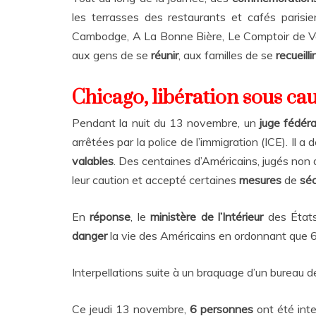
les terrasses des restaurants et cafés paris
Cambodge, A La Bonne Bière, Le Comptoir de Vol
aux gens de se
réunir
, aux familles de se
recueilli
Chicago, libération sous c
Pendant la nuit du 13 novembre, un
juge fédér
arrêtées par la police de l’immigration (ICE). Il
valables
. Des centaines d’Américains, jugés non 
leur caution et accepté certaines
mesures
de
séc
En
réponse
, le
ministère de l’Intérieur
des États
danger
la vie des Américains en ordonnant que
Interpellations suite à un braquage d’un bureau 
Ce jeudi 13 novembre,
6 personnes
ont été int