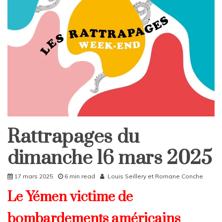
Rattrapages du
Rattrapages
Rattrapages
dimanche 16 mars 2025
17 mars 2025
6 min read
Louis Seillery
et
Romane Conche
Le Yémen victime de
bombardements américains