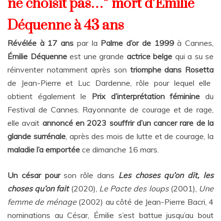
ne choisit pas…” mort d’Émilie
Déquenne à 43 ans
Révélée à 17 ans
par la
Palme d’or de 1999
à Cannes,
Émilie Déquenne
est une grande
actrice belge
qui a su se
réinventer notamment après son
triomphe dans Rosetta
de Jean-Pierre et Luc Dardenne, rôle pour lequel elle
obtient également le
Prix d’interprétation
féminine
du
Festival de Cannes. Rayonnante de courage et de rage,
elle avait
annoncé en 2023 souffrir d’un cancer rare de la
glande surrénale
, après des mois de lutte et de courage, la
maladie l’a emportée
ce dimanche 16 mars.
Un césar pour
son rôle dans
Les choses qu’on dit, les
choses qu’on fait
(2020),
Le Pacte des loups
(2001),
Une
femme de ménage
(2002) au côté de Jean-Pierre Bacri, 4
nominations au César, Émilie s’est battue jusqu’au bout