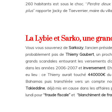
260 habitants est sous le choc. “
Perdre deux e
plus
” rapporte Jacky de Taevernier, maire du vill
La Lybie et Sarko, une grand
Vous vous souvenez de
Sarkozy
, l’ancien prési
probablement pas de
Thierry Gaubert
, un proc
grands scandales entourant les versements d’
dans les années 2006-2007 et
inversement
. E
eu lieu : ce Thierry aurait touché
440000€
du 
Bahamas puis transférée vers un compte non 
Takieddine
, déjà mis en cause dans les affaires 
lundi pour
“fraude fiscale”
et
“blanchiment de frau