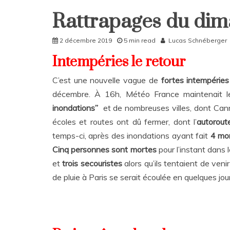
Rattrapages du dim
Home
Rattrapages
2 décembre 2019
5 min read
Lucas Schnéberger
Rattrapages
Intempéries le retour
C’est une nouvelle vague de
fortes intempéries
décembre. À 16h, Météo France maintenait 
inondations”
et de nombreuses villes, dont Cann
écoles et routes ont dû fermer, dont l’
autorou
temps-ci, après des inondations ayant fait
4 mor
Cinq personnes sont mortes
pour l’instant dans
et
trois secouristes
alors qu’ils tentaient de ven
de pluie à Paris se serait écoulée en quelques jo