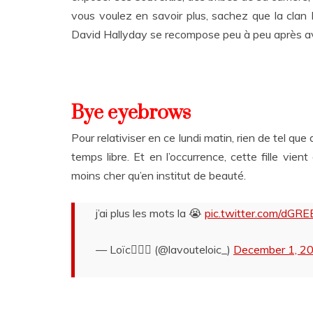
vous voulez en savoir plus, sachez que la clan 
David Hallyday se recompose peu à peu après avoir 
Bye eyebrows
Pour relativiser en ce lundi matin, rien de tel q
temps libre. Et en l’occurrence, cette fille vie
moins cher qu’en institut de beauté.
j’ai plus les mots la 😭
pic.twitter.com/dGR
— Loïc👨🏽‍⚕️ (@lavouteloic_)
December 1, 2