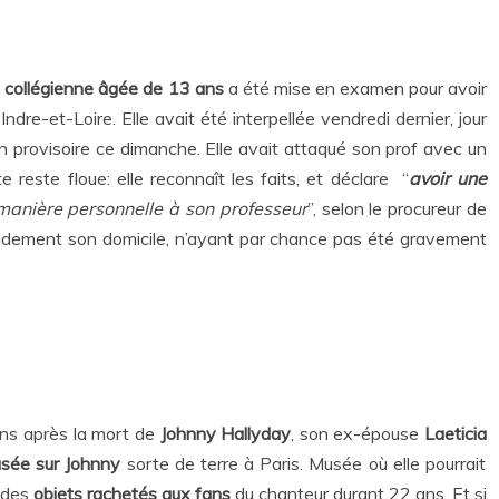
e
collégienne âgée de 13 ans
a été mise en examen pour avoir
 Indre-et-Loire. Elle avait été interpellée vendredi dernier, jour
on provisoire ce dimanche. Elle avait attaqué son prof avec un
e reste floue: elle reconnaît les faits, et déclare
“
avoir une
manière personnelle à son professeur
”, selon le procureur de
apidement son domicile, n’ayant par chance pas été gravement
ans après la mort de
Johnny Hallyday
, son ex-épouse
Laeticia
sée sur Johnny
sorte de terre à Paris. Musée où elle pourrait
, des
objets rachetés aux fans
du chanteur durant 22 ans. Et si