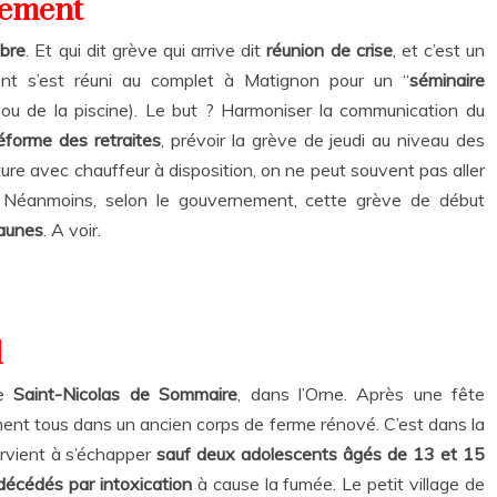
nement
bre
. Et qui dit grève qui arrive dit
réunion de crise
, et c’est un
ent s’est réuni au complet à Matignon pour un “
séminaire
t ou de la piscine). Le but ? Harmoniser la communication du
éforme des retraites
, prévoir la grève de jeudi au niveau des
iture avec chauffeur à disposition, on ne peut souvent pas aller
. Néanmoins, selon le gouvernement, cette grève de début
Jaunes
. A voir.
l
de
Saint-Nicolas de Sommaire
, dans l’Orne. Après une fête
rment tous dans un ancien corps de ferme rénové. C’est dans la
rvient à s’échapper
sauf deux adolescents âgés de 13 et 15
décédés par intoxication
à cause la fumée. Le petit village de