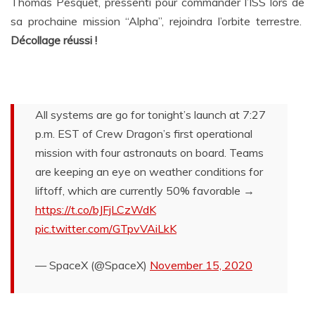
Thomas Pesquet, pressenti pour commander l’ISS lors de
sa prochaine mission “Alpha”, rejoindra l’orbite terrestre.
Décollage réussi !
All systems are go for tonight’s launch at 7:27
p.m. EST of Crew Dragon’s first operational
mission with four astronauts on board. Teams
are keeping an eye on weather conditions for
liftoff, which are currently 50% favorable →
https://t.co/bJFjLCzWdK
pic.twitter.com/GTpvVAiLkK
— SpaceX (@SpaceX)
November 15, 2020