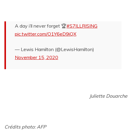
A day i’ll never forget 🏆
#S7ILLRISING
pic.twitter.com/O1Y6eD9iQX
— Lewis Hamilton (@LewisHamilton)
November 15, 2020
Juliette Douarche
Crédits photo: AFP