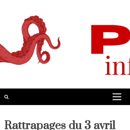
Skip
to
content
Pop-Up
Site d'informations quotidiennes
Rattrapages du 3 avril
Home