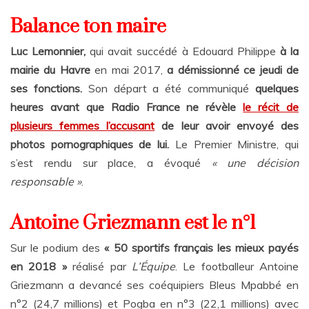
Balance ton maire
Luc Lemonnier,
qui avait succédé à Edouard Philippe
à la
mairie du Havre
en mai 2017,
a démissionné ce jeudi de
ses fonctions.
Son départ a été communiqué
quelques
heures avant que Radio France ne révèle
le récit de
plusieurs femmes l’accusant
de leur avoir envoyé des
photos pornographiques de lui.
Le Premier Ministre, qui
s’est rendu sur place, a évoqué
« une décision
responsable »
.
Antoine Griezmann est le n°1
Sur le podium des
« 50 sportifs français les mieux payés
en 2018 »
réalisé par
L’Équipe
. Le footballeur Antoine
Griezmann a devancé ses coéquipiers Bleus Mpabbé en
n°2 (24,7 millions) et Pogba en n°3 (22,1 millions) avec