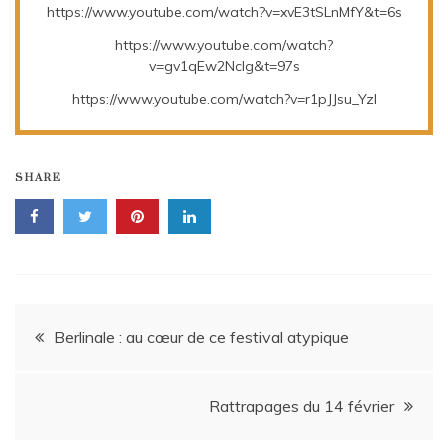
https://www.youtube.com/watch?v=xvE3tSLnMfY&t=6s
https://www.youtube.com/watch?
v=gv1qEw2NcIg&t=97s
https://www.youtube.com/watch?v=r1pJJsu_YzI
SHARE
Navigation
Berlinale : au cœur de ce festival atypique
de
Rattrapages du 14 février
l’article