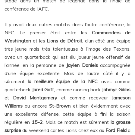
stade dans un match de légende dans la finale de
conférence de l’AFC.
Il y avait deux autres matchs dans l’autre conférence, la
NFC. Le premier était entre les
Commanders de
Washington
et les
Lions de Détroit
, d’un côté une équipe
très jeune mais très talentueuse à l’image des Texans,
avec un quarterback qui est élu joueur jeune offensif de
l’année, en la personne de
Jaylen Daniels
accompagnée
d’une équipe excellente. Mais de l’autre côté il y a
sûrement
la meilleure équipe de la NFC
, avec comme
quarterback
Jared Goff
, comme running back
Jahmyr Gibbs
et
David Montgomery
et comme receveur
Jameson
Williams
ou encore
St-Brown
et bien évidemment avec
une excellente défense, cette équipe à fini la saison
régulière en
15-2
. Mais ce match est sûrement
la grosse
surprise
du weekend car les Lions chez eux au
Ford Field
a