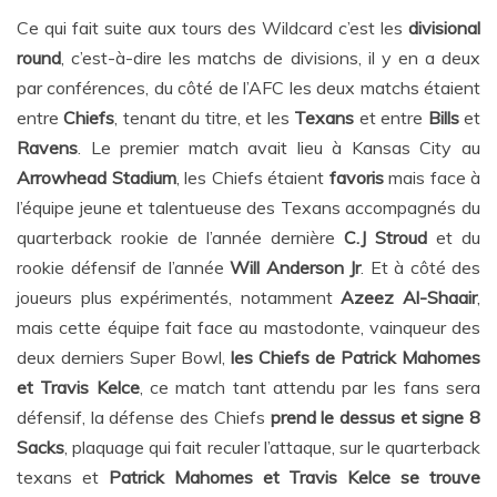
Ce qui fait suite aux tours des Wildcard c’est les
divisional
round
, c’est-à-dire les matchs de divisions, il y en a deux
par conférences, du côté de l’AFC les deux matchs étaient
entre
Chiefs
, tenant du titre, et les
Texans
et entre
Bills
et
Ravens
. Le premier match avait lieu à Kansas City au
Arrowhead Stadium
, les Chiefs étaient
favoris
mais face à
l’équipe jeune et talentueuse des Texans accompagnés du
quarterback rookie de l’année dernière
C.J Stroud
et du
rookie défensif de l’année
Will Anderson Jr
. Et à côté des
joueurs plus expérimentés, notamment
Azeez Al-Shaair
,
mais cette équipe fait face au mastodonte, vainqueur des
deux derniers Super Bowl,
les Chiefs de Patrick Mahomes
et Travis Kelce
, ce match tant attendu par les fans sera
défensif, la défense des Chiefs
prend le dessus et signe 8
Sacks
, plaquage qui fait reculer l’attaque, sur le quarterback
texans et
Patrick Mahomes et Travis Kelce se trouve