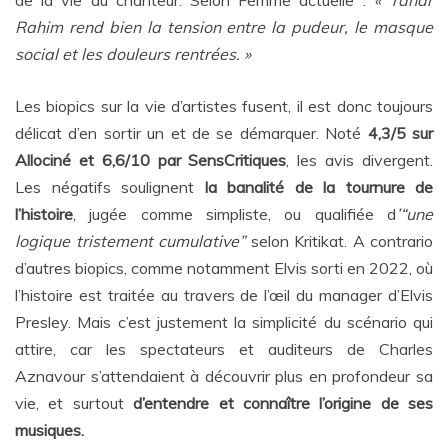
de la vie du chanteur. Selon
Femme
actuelle :
« Tahar
Rahim rend bien la tension entre la pudeur, le masque
social et les
douleurs rentrées. »
Les biopics sur la vie d’artistes fusent, il est donc toujours
délicat d’en sortir un et de se démarquer. Noté
4,3/5 sur
Allociné et 6,6/10 par SensCritiques
, les avis divergent.
Les négatifs soulignent
la banalité de la tournure de
l’histoire
, jugée comme simpliste, ou qualifiée d
’“une
logique tristement cumulative”
selon
Kritikat
. A contrario
d’autres biopics, comme notamment Elvis sorti en 2022, où
l’histoire est traitée au travers de l’œil du manager d’Elvis
Presley. Mais c’est justement la simplicité du scénario qui
attire, car les spectateurs et auditeurs de Charles
Aznavour s’attendaient à découvrir plus en profondeur sa
vie, et surtout
d’entendre et connaître l’origine de ses
musiques.