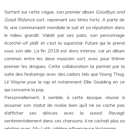
Surfant sur cette vague, son premier album
Goodbye and
Good Ridance
sort, reprenant ses titres forts. A partir de
là, une communauté mondiale le suit et sa réputation dans
le milieu grandit. Validé par ses pairs, son personnage
écorché-vif plaît et c’est la superstar Future qui le prend
sous son aile. La fin 2018 est donc intense, car un album
commun entre les deux musicien sort, avec pour thème
premier les drogues. Cette collaboration lui permet par la
suite des featurings avec des cadors tels que Young Thug,
Lil Wayne pour le rap et notamment Ellie Goulding en ce
qui concerne la pop.
Personnellement, il semble, à cette époque, réussir à
assumer son statut de rookie bien qu’il ne se cache pas
d’afficher ses dérives avec la
weed
. Ravagé
sentimentalement dans ces chansons, il ne cachait plus sa
relation avec Ally Lotti, célèbre influenceuse Instagram.