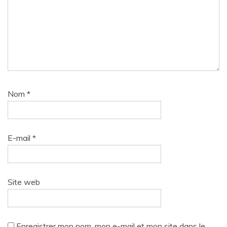
Nom
*
E-mail
*
Site web
Enregistrer mon nom, mon e-mail et mon site dans le