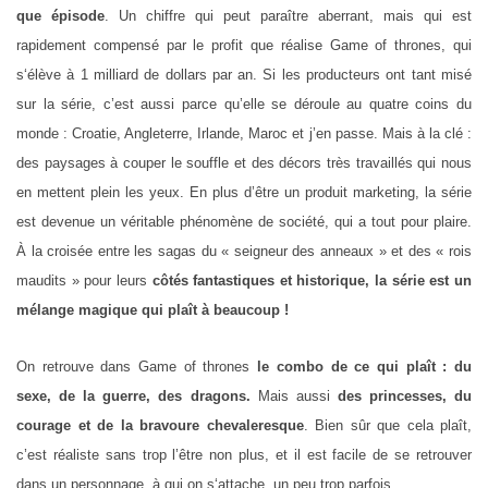
que épisode
. Un chiffre qui peut paraître aberrant, mais qui est
rapidement compensé par le profit que réalise Game of thrones, qui
s‘élève à 1 milliard de dollars par an. Si les producteurs ont tant misé
sur la série, c’est aussi parce qu’elle se déroule au quatre coins du
monde : Croatie, Angleterre, Irlande, Maroc et j’en passe. Mais à la clé :
des paysages à couper le souffle et des décors très travaillés qui nous
en mettent plein les yeux. En plus d’être un produit marketing, la série
est devenue un véritable phénomène de société, qui a tout pour plaire.
À la croisée entre les sagas du « seigneur des anneaux » et des « rois
maudits » pour leurs
côtés fantastiques et historique, la série est un
mélange magique qui plaît à beaucoup !
On retrouve dans Game of thrones
le combo de ce qui plaît : du
sexe, de la guerre, des dragons.
Mais aussi
des princesses, du
courage et de la bravoure chevaleresque
. Bien sûr que cela plaît,
c’est réaliste sans trop l’être non plus, et il est facile de se retrouver
dans un personnage, à qui on s‘attache, un peu trop parfois.