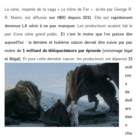
La série, inspirée de la saga « Le trône de Fer » écrite par George R.
R. Martin, est diffusée
sur HBO depuis 2011
. Elle est
rapidement
devenue LA série à ne pas manquer.
Les producteurs avaient fait le
pari d’une série grand public.
Et c’est le moins que l’on puisse dire
aujourd’hui : la dernière et huitième saison devrait être suivie par pas
moins de
1 milliard de téléspectateurs par épisode
(visionnage légal
et illégal)
. Et pour cette dernière saison, les producteurs ont
dépensé
15
mill
ion
s
de
doll
ars
dan
s
cha