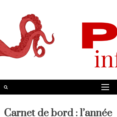
Skip
to
content
Pop-Up
Site d'informations quotidiennes
Carnet de bord : l’année
Carte
blanche