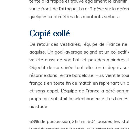
tente à la frappe et trouve également le chemin de
sur le front de l’attaque. La n°9 pèse sur la déf
quelques centimètres des montants serbes.
Copié-collé
De retour des vestiaires, l’équipe de France ne
acquise. Un goal-average soigné et un collectif 
va elle aussi de son but, et pas des moindres. 
Objectif de sa soirée tant elle tente depuis s
résonne dans l’entre bordelaise. Puis vient le tour
français en toute fin de match en reprenant un co
et sans appel. L’équipe de France a géré son ma
propre qui satisfait la sélectionneuse. Les bleue
au stade.
68% de possession, 36 tirs, 604 passes, les sta