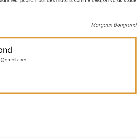
alant leur public. Pour des matchs comme cela, on va au stade
Margaux Bongrand
and
d@gmail.com