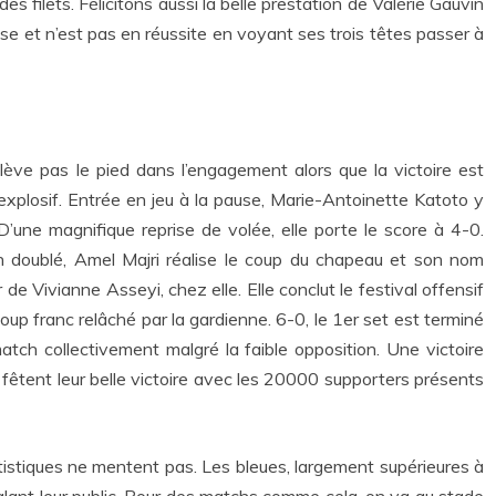
s filets. Félicitons aussi la belle prestation de Valérie Gauvin
ense et n’est pas en réussite en voyant ses trois têtes passer à
 lève pas le pied dans l’engagement alors que la victoire est
explosif. Entrée en jeu à la pause, Marie-Antoinette Katoto y
D’une magnifique reprise de volée, elle porte le score à 4-0.
on doublé, Amel Majri réalise le coup du chapeau et son nom
 de Vivianne Asseyi, chez elle. Elle conclut le festival offensif
up franc relâché par la gardienne. 6-0, le 1er set est terminé
tch collectivement malgré la faible opposition. Une victoire
s fêtent leur belle victoire avec les 20000 supporters présents
tistiques ne mentent pas. Les bleues, largement supérieures à