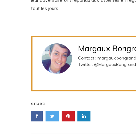
leur adversaire ont répondu aux attentes en rég
tout les jours.
Margaux Bongr
Contact : margaux.bongran
Twitter: @MargauxBongrand
SHARE