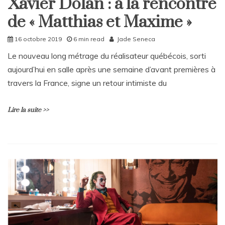
Xavier Dolan : à la rencontre
v
Culture
ressuscite
e
un
de « Matthias et Maxime »
Home
a
printemps
C
passé
16 octobre 2019
6 min read
Jade Seneca
o
m
Le nouveau long métrage du réalisateur québécois, sorti
m
aujourd’hui en salle après une semaine d’avant premières à
e
n
travers la France, signe un retour intimiste du
t
on
Lire la suite >>
Kanye
Is
King
L
e
a
v
e
a
C
o
m