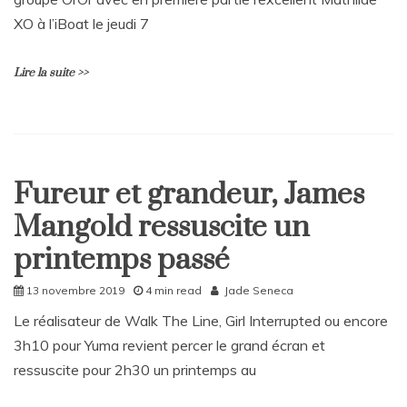
e
n
XO à l’iBoat le jeudi 7
t
on
Lire la suite >>
Rattrapages
du
mardi
21
L
janvier
e
2020
a
Fureur et grandeur, James
v
Culture
e
Mangold ressuscite un
Home
a
C
printemps passé
o
m
13 novembre 2019
4 min read
Jade Seneca
m
e
Le réalisateur de Walk The Line, Girl Interrupted ou encore
n
3h10 pour Yuma revient percer le grand écran et
t
ressuscite pour 2h30 un printemps au
on
À
la