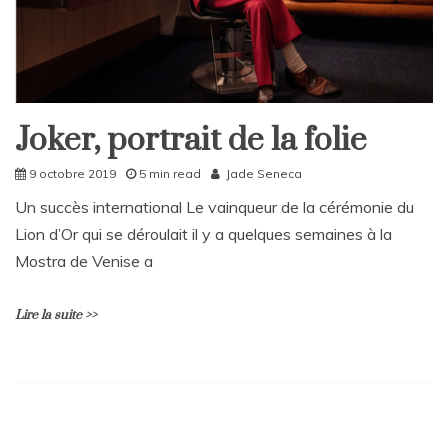
m
e
n
t
on
Xavier
Joker, portrait de la folie
Dolan
Culture
:
Home
9 octobre 2019
5 min read
Jade Seneca
à
la
Un succès international Le vainqueur de la cérémonie du
rencontre
Lion d’Or qui se déroulait il y a quelques semaines à la
de
« Matthias
Mostra de Venise a
et
Maxime »
Lire la suite >>
4
c
o
m