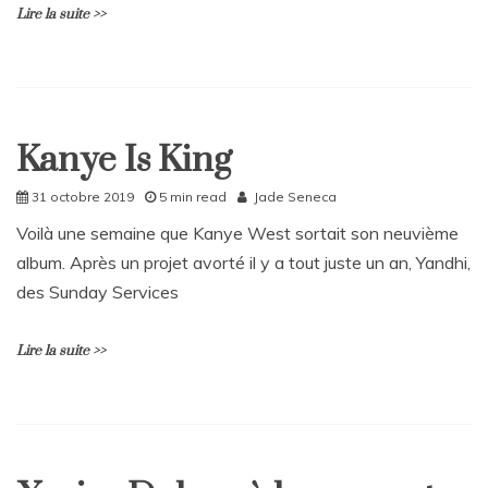
Lire la suite >>
rencontre
de
Mathilde
XO
L
et
e
OrOr
a
Kanye Is King
v
Culture
e
Home
a
31 octobre 2019
5 min read
Jade Seneca
C
Voilà une semaine que Kanye West sortait son neuvième
o
album. Après un projet avorté il y a tout juste un an, Yandhi,
m
m
des Sunday Services
e
n
t
Lire la suite >>
on
Fureur
et
L
grandeur,
e
James
a
Mangold