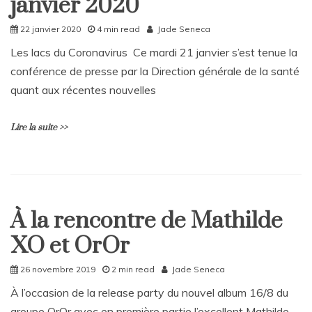
janvier 2020
a
C
Rattrapages
22 janvier 2020
4 min read
Jade Seneca
o
m
Les lacs du Coronavirus Ce mardi 21 janvier s’est tenue la
m
conférence de presse par la Direction générale de la santé
e
n
quant aux récentes nouvelles
t
on
Lire la suite >>
Rattrapages
du
samedi
25
L
janvier
e
2020
a
À la rencontre de Mathilde
v
Culture
e
XO et OrOr
Home
a
C
26 novembre 2019
2 min read
Jade Seneca
o
m
À l’occasion de la release party du nouvel album 16/8 du
m
groupe OrOr avec en première partie l’excellent Mathilde