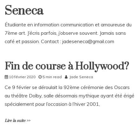
Seneca
Étudiante en information communication et amoureuse du
7ème art. J’écris parfois, j’observe souvent. Jamais sans
café et passion. Contact : jadeseneca@gmail.com
Fin de course à Hollywood?
Culture
Home
10 février 2020
5 min read
Jade Seneca
Ce 9 février se déroulait la 92ème cérémonie des Oscars
au théâtre Dolby, salle désormais mythique ayant été érigé
spécialement pour l’occasion à l’hiver 2001,
Lire la suite >>