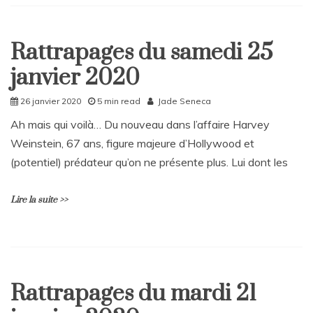
L
e
a
Rattrapages du samedi 25
v
Home
e
janvier 2020
Rattrapages
a
C
Rattrapages
26 janvier 2020
5 min read
Jade Seneca
o
m
Ah mais qui voilà… Du nouveau dans l’affaire Harvey
m
Weinstein, 67 ans, figure majeure d’Hollywood et
e
n
(potentiel) prédateur qu’on ne présente plus. Lui dont les
t
on
Lire la suite >>
Fin
de
course
à
L
Hollywood?
e
a
Rattrapages du mardi 21
v
Home
e
Rattrapages