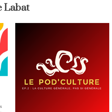
 Labat
us