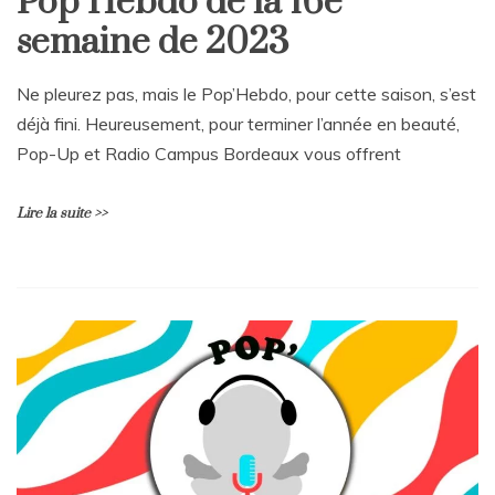
Pop’Hebdo de la 16e
semaine de 2023
Ne pleurez pas, mais le Pop’Hebdo, pour cette saison, s’est
déjà fini. Heureusement, pour terminer l’année en beauté,
Pop-Up et Radio Campus Bordeaux vous offrent
Lire la suite >>
L
e
a
v
e
a
C
o
m
m