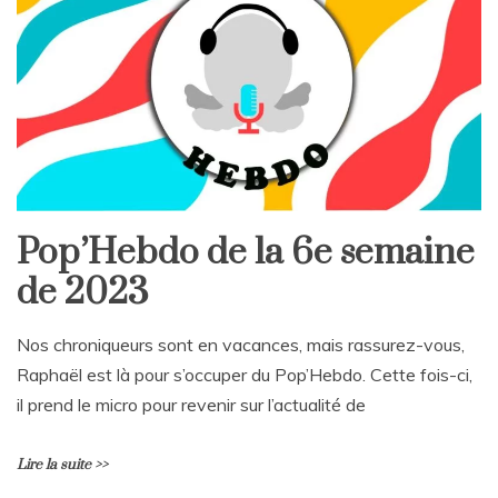
e
a
C
o
m
m
e
n
t
on
Pop’Hebdo
Pop’Hebdo de la 6e semaine
de
la
de 2023
9e
semaine
de
Nos chroniqueurs sont en vacances, mais rassurez-vous,
2023
Raphaël est là pour s’occuper du Pop’Hebdo. Cette fois-ci,
il prend le micro pour revenir sur l’actualité de
Lire la suite >>