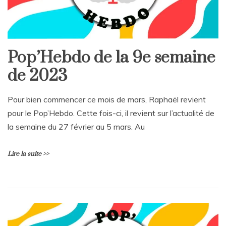
e
n
t
on
Pop’Hebdo
Pop’Hebdo de la 9e semaine
de
la
de 2023
16e
semaine
de
Pour bien commencer ce mois de mars, Raphaël revient
2023
pour le Pop’Hebdo. Cette fois-ci, il revient sur l’actualité de
la semaine du 27 février au 5 mars. Au
Lire la suite >>
L
e
a
v