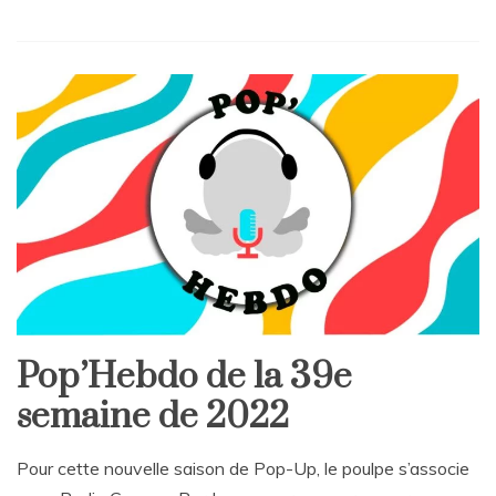
L
e
a
v
e
a
C
o
m
m
e
n
t
on
Pop’Hebdo
Pop’Hebdo de la 39e
de
la
semaine de 2022
6e
semaine
de
Pour cette nouvelle saison de Pop-Up, le poulpe s’associe
2023