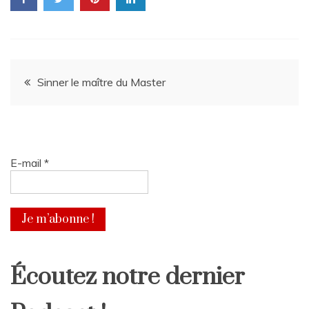
Navigation
Sinner le maître du Master
de
l’article
E-mail
*
Écoutez notre dernier