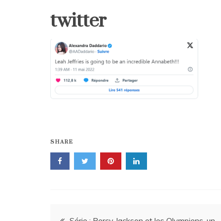
twitter
SHARE
Navigation
Série : Percy Jackson et les Olympiens, un